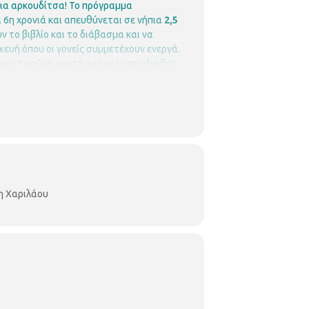
μια αρκουδίτσα!
Το πρόγραμμα
 6η χρονιά και απευθύνεται σε νήπια
2,5
ν το βιβλίο και το διάβασμα και να
ευή όπου οι γονείς συμμετέχουν ενεργά.
ό και 1 μαύρο χαρτόνι κανσόν σε μέγεθος
 θέσεις είναι περιορισμένες και θα
γγραφών
Περιφερειακή Βιβλιοθήκη
βλιοθήκη-χαριλάου/
η Χαριλάου