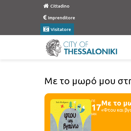
Cittadino
Imprenditore
Visitatore
Με το μωρό μου στη
ΠΕ
Με το μ
17
«Φτου και βγ
ΙΑΝ