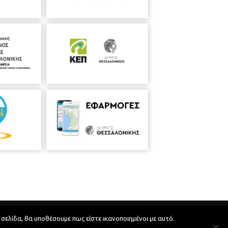
Developed by
MyCompany Projects
 σελίδα, θα υποθέσουμε πως είστε ικανοποιημένοι με αυτό.