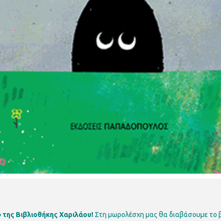
της Βιβλιοθήκης Χαριλάου!
Στη μωρολέσχη μας θα διαβάσουμε το 