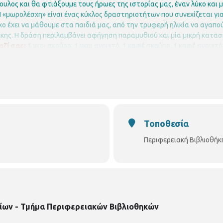
υλος και θα φτιάξουμε τους ήρωες της ιστορίας μας, έναν λύκο και 
 «μωρολέσχη» είναι ένας κύκλος δραστηριοτήτων που συνεχίζεται για
ο έχει να μάθουμε στα παιδιά μας, από την τρυφερή ηλικία να αγαπού
κης. Η δράση περιλαμβάνει αφήγηση παραμυθιού και μία μικρή κατασκ
αζί σας:
1 γκρι σκούρο, 1 γκρι ανοιχτό, 1 καφέ σκούρο, 1 καφέ ανοιχτ
α στικ.
Η συμμετοχή
είναι δωρεάν, αλλά απαιτείται προεγγραφή.
Οι
ητας, ενώ θα υπάρξει λίστα αναμονής σε περίπτωση υπεράριθμων ε
4666
E mail: bibxarilaou@hotmail.gr
https://thessaloniki.gr/locations/βι
Τοποθεσία
Περιφερειακή Βιβλιοθήκ
ίων - Τμήμα Περιφερειακών Βιβλιοθηκών