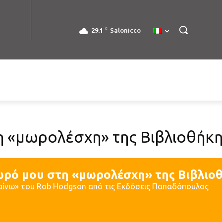
C
29.1
Salonicco
 «μωρολέσχη» της Βιβλιοθήκη
ωρό μου στη «μωρολέσχη» της Βιβλιοθ
αίνω» του Rob Hodgson από τις Εκδόσεις Παπαδόπουλος