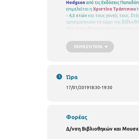
Hodgson
από τις Εκδόσεις Παπαδόπο
επιμελείται η
Χριστίνα Τράπτσιου
Η
- 4,5 ετών
και τους γονείς τους.
Στόχ
χρησιμοποιούν το χώρο της βιβλιοθή
Υλικά που θα χρειαστεί να έχετε μ
Α4, ματάκια, 6 διπλοκάρφια και κόλλ
τηρηθεί απόλυτη σειρά προτεραιότ
ΠΕΡΙΣΣΌΤΕΡΑ
Χαριλάου
Νικάνορος 3, Τηλ. 2310 32
Ώρα
17/01/2019
18:30
-
19:30
Φορέας
Δ/νση Βιβλιοθηκών και Μουσε