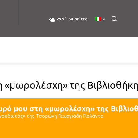
C
29.9
Salonicco
 «μωρολέσχη» της Βιβλιοθήκη
ωρό μου στη «μωρολέσχη» της Βιβλιοθ
νουδωτός» της Τσορώνη Γεωργιάδη Γιολάντα