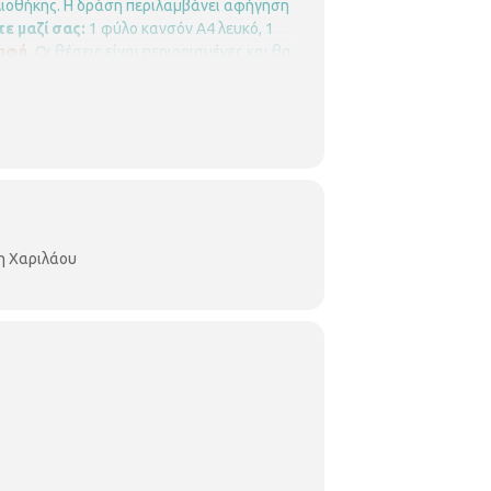
βλιοθήκης. Η δράση περιλαμβάνει αφήγηση
τε μαζί σας:
1 φύλο κανσόν Α4 λευκό, 1
αφή.
Οι θέσεις είναι περιορισμένες και θα
γραφών.
Περιφερειακή Βιβλιοθήκη
βλιοθήκη-χαριλάου/
η Χαριλάου