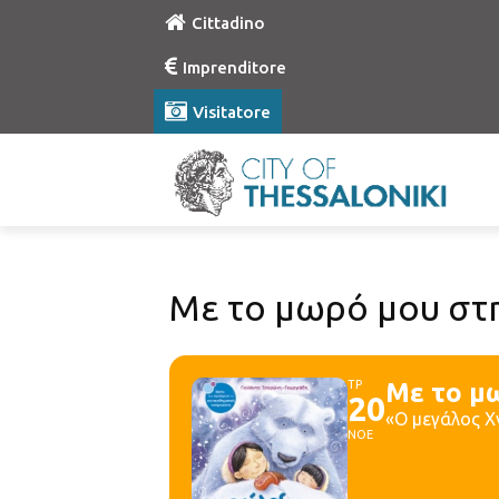
Cittadino
Imprenditore
Visitatore
Με το μωρό μου στη
ΤΡ
Με το μ
20
«Ο μεγάλος Χ
ΝΟΕ