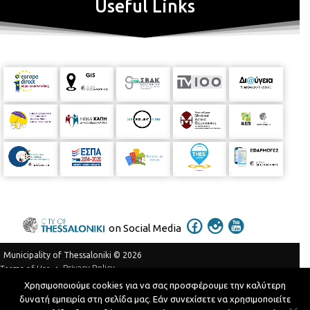
Useful Links
on Social Media
Municipality of Thessaloniki © 2026
Privacy Policy
Terms of Use
Χρησιμοποιούμε cookies για να σας προσφέρουμε την καλύτερη
Telephone Catalog
δυνατή εμπειρία στη σελίδα μας. Εάν συνεχίσετε να χρησιμοποιείτε
Developed by
MyCompany Projects