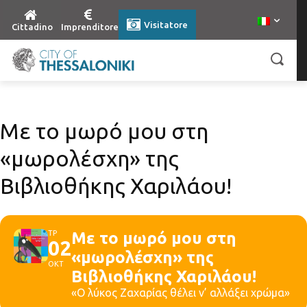
Visitatore
Cittadino
Imprenditore
Με το μωρό μου στη
«μωρολέσχη» της
Βιβλιοθήκης Χαριλάου!
ΤΡ
Με το μωρό μου στη
02
«μωρολέσχη» της
ΟΚΤ
Βιβλιοθήκης Χαριλάου!
«Ο λύκος Ζαχαρίας θέλει ν’ αλλάξει χρώμα»