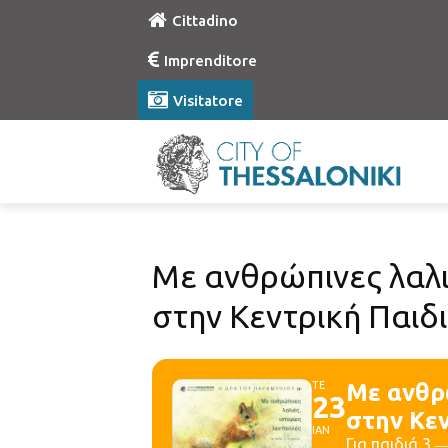
Cittadino
Imprenditore
Visitatore
Με ανθρώπινες λαλι
στην Κεντρική Παιδ
ΤΕ
Με ανθρώ
23
στην Κε
ΙΑΝ
Για παιδιά 3 