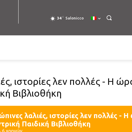
C
34
Salonicco
ές, ιστορίες λεν πολλές - Η ώ
ική Βιβλιοθήκη
πινες λαλιές, ιστορίες λεν πολλές - 
ντρική Παιδική Βιβλιοθήκη
― 6 χρονών