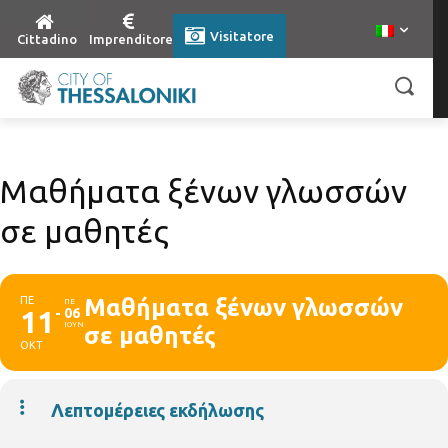
Visitatore
Cittadino
Imprenditore
Μαθήματα ξένων γλωσσών
σε μαθητές
ΠΕ
Μαθήματα ξένων γλωσσών
ΠΕ
11
06
ΙΟΥΝ
σε μαθητές
ΟΚΤ
Λεπτομέρειες εκδήλωσης