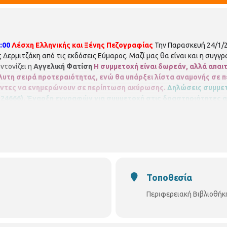
:00
Λέσχη Ελληνικής και Ξένης Πεζογραφίας
Την Παρασκευή 24/1/2
ης Δερμιτζάκη από τις εκδόσεις Εύμαρος. Μαζί μας θα είναι και η συγγ
ντονίζει η
Αγγελική Φατίση
Η συμμετοχή είναι δωρεάν, αλλά απαιτ
όλυτη σειρά προτεραιότητας, ενώ θα υπάρξει λίστα αναμονής σ
οντες να ενημερώνουν σε περίπτωση ακύρωσης.
Δηλώσεις συμμετ
324666).
Έναρξη εγγραφών για συμμετοχή στις δραστηριότητες απ
 του Δικτύου Βιβλιοθηκών του Δήμου Θεσσαλονίκης.
Διεύθυνση Βι
φερειακή Βιβλιοθήκη Χαριλάου
Νικάνορος 3, Τηλ. 2310 324666
E m
vivliothikixarilaou?ref=hl
https://thessaloniki.gr/locations/βιβλιοθήκη
Τοποθεσία
Περιφερειακή Βιβλιοθήκ