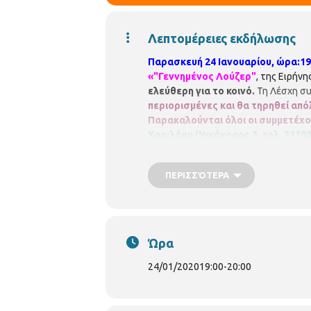
Λεπτομέρειες εκδήλωσης
Παρασκευή 24 Ιανουαρίου, ώρα:19
«"Γεννημένος Λούζερ"
, της Ειρήν
ελεύθερη για το κοινό.
Τη Λέσχη συ
περιορισμένες και θα τηρηθεί απ
Παρακαλούνται όλοι οι συμμετέχ
Χαριλάου (Νικάνορος 3, τηλ. 2310
Βιβλιοθήκη Χαριλάου είναι μέλος
Περιφερειακών Βιβλιοθηκών
Περι
ΠΕΡΙΣΣΌΤΕΡΑ
https://www.facebook.com/perifereiaki
Ώρα
24/01/2020
19:00
-
20:00