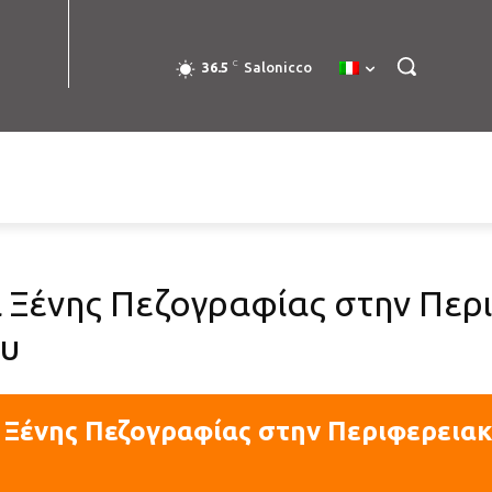
C
36.5
Salonicco
ι Ξένης Πεζογραφίας στην Περ
ου
ι Ξένης Πεζογραφίας στην Περιφερεια