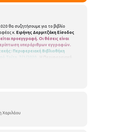
020 θα συζητήσουμε για το βιβλίο
ραφέας κ.
Ειρήνης Δερμιτζάκη
Είσοδος
είται προεγγραφή. Οι θέσεις είναι
ε περίπτωση υπεράριθμων εγγραφών.
οχής: Περιφερειακή Βιβλιοθήκη
ό Τρίτη 7/1/2020 .
Η Περιφερειακή
βλιοθηκών και Μουσείων
Τμήμα
ail:
bibxarilaou@hotmail.gr
-χαριλάου/
η Χαριλάου