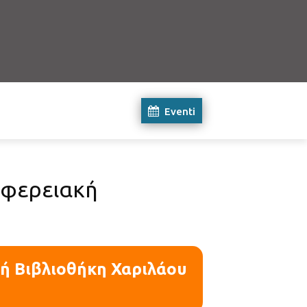
Eventi
ιφερειακή
κή Βιβλιοθήκη Χαριλάου