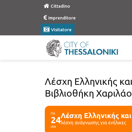
Cittadino
Imprenditore
Visitatore
Λέσχη Ελληνικής κα
Βιβλιοθήκη Χαριλά
ΠΑ
Λέσχη Ελληνικής κα
24
λέσχη ανάγνωσης για ενήλικες
ΙΑΝ