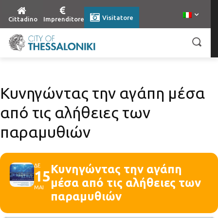
Visitatore
Cittadino
Imprenditore
Κυνηγώντας την αγάπη μέσα
από τις αλήθειες των
παραμυθιών
ΔΕ
Κυνηγώντας την αγάπη
15
μέσα από τις αλήθειες των
ΜΑΙ
παραμυθιών