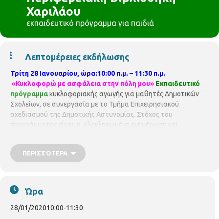
Χαριλάου
εκπαιδευτικό πρόγραμμα για παιδιά
Λεπτομέρειες εκδήλωσης
Τρίτη 28 Ιανουαρίου, ώρα:10:00 π.μ. – 11:30 π.μ.
«Κυκλοφορώ με ασφάλεια στην πόλη μου»
Εκπαιδευτικό
πρόγραμμα
κυκλοφοριακής αγωγής για μαθητές Δημοτικών
Σχολείων, σε συνεργασία με το Τμήμα Επιχειρησιακού
σχεδιασμού της Δημοτικής Αστυνομίας. Στόχος του
προγράμματος είναι η ολοκληρωμένη ενημέρωση και
ευαισθητοποίηση των μαθητών σε θέματα οδικής παιδείας και
η διαμόρφωση της κυκλοφοριακής τους νοοτροπίας Το
ΠΕΡΙΣΣΌΤΕΡΑ
πρόγραμμα επιμελούνται & παρουσιάζουν οι Δημοτικοί
Αστυνομικοί
Γκουτίδου Κωνσταντίνα & Ταχτεβρενίδου
Σωτηρία.
Σε συνεργασία με σχολεία της περιοχής.
Η
συμμετοχή είναι δωρεάν, αλλά απαιτείται προεγγραφή. Οι
Ώρα
θέσεις είναι περιορισμένες και θα τηρηθεί απόλυτη σειρά
προτεραιότητας, ενώ θα υπάρξει λίστα αναμονής σε
28/01/2020
10:00
-
11:30
περίπτωση υπεράριθμων εγγραφών.
Παρακαλούνται όλοι