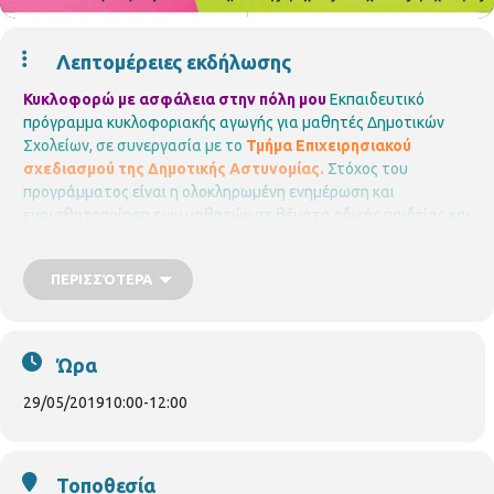
Λεπτομέρειες εκδήλωσης
Κυκλοφορώ με ασφάλεια στην πόλη μου
Εκπαιδευτικό
πρόγραμμα κυκλοφοριακής αγωγής για μαθητές Δημοτικών
Σχολείων, σε συνεργασία με το
Τμήμα Επιχειρησιακού
σχεδιασμού της Δημοτικής Αστυνομίας.
Στόχος του
προγράμματος είναι η ολοκληρωμένη ενημέρωση και
ευαισθητοποίηση των μαθητών σε θέματα οδικής παιδείας και
η διαμόρφωση της κυκλοφοριακής τους νοοτροπίας
Το
πρόγραμμα επιμελούνται & παρουσιάζουν οι Δημοτικοί
ΠΕΡΙΣΣΌΤΕΡΑ
Αστυνομικοί
Γκουτίδου Κωνσταντίνα & Ταχτεβρενίδου
Σωτηρία.
Σε συνεργασία με σχολεία της περιοχής
Περιφερειακή Βιβλιοθήκη Χαριλάου
Νικάνορος 3, Τηλ. 2310
324666
E mail: bibxarilaou@hotmail.gr
Ώρα
https://thessaloniki.gr/locations/βιβλιοθήκη-χαριλάου/
29/05/2019
10:00
-
12:00
Τοποθεσία