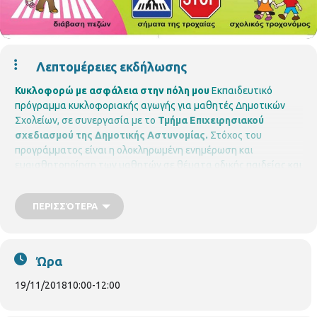
Λεπτομέρειες εκδήλωσης
Κυκλοφορώ με ασφάλεια στην πόλη μου
Εκπαιδευτικό
πρόγραμμα κυκλοφοριακής αγωγής για μαθητές Δημοτικών
Σχολείων, σε συνεργασία με το
Τμήμα Επιχειρησιακού
σχεδιασμού της Δημοτικής Αστυνομίας.
Στόχος του
προγράμματος είναι η ολοκληρωμένη ενημέρωση και
ευαισθητοποίηση των μαθητών σε θέματα οδικής παιδείας και
η διαμόρφωση της κυκλοφοριακής τους νοοτροπία
Το
πρόγραμμα επιμελούνται & παρουσιάζουν οι
Δημοτικοί
ΠΕΡΙΣΣΌΤΕΡΑ
Αστυνομικοί Γκουτίδου Κωνσταντίνα & Ταχτεβρενίδου
Σωτηρία
Σε συνεργασία με σχολεία της περιοχή.
Περιφερειακή Βιβλιοθήκη Χαριλάου
Νικάνορος 3, Τηλ. 2310
324666
E mail: bibxarilaou@hotmail.gr
Ώρα
https://thessaloniki.gr/locations/βιβλιοθήκη-χαριλάου/
https://www.facebook.com/perifereiakivivliothikixarilaou?ref=hl
19/11/2018
10:00
-
12:00