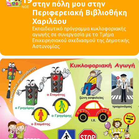
στην πόλη μου στην
ΝΟΕ
Περιφερειακή Βιβλιοθήκη
Χαριλάου
Εκπαιδευτικό πρόγραμμα κυκλοφοριακής
αγωγής σε συνεργασία με το Τμήμα
Επιχειρησιακού σχεδιασμού της Δημοτικής
Αστυνομίας.