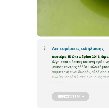
Λεπτομέρειες εκδήλωσης
Δευτέρα 15 Οκτωβρίου 2018, ώρα 6
/λίγη τσόχα άσπρη, κόκκινη, πράσινη 
μαύρες χάντρες / βάζο 1 κιλού ή μι
συμμετοχή είναι δωρεάν, αλλά απαιτ
ενώ θα υπάρξει λίστα αναμονής σε
219329.
ΠΕΡΙΣΣΌΤΕΡΑ