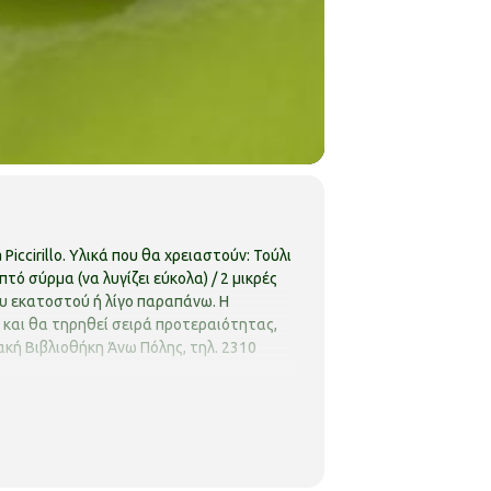
iccirillo.
Υλικά που θα χρειαστούν: Τούλι
τό σύρμα (να λυγίζει εύκολα) / 2 μικρές
που εκατοστού ή λίγο παραπάνω.
Η
ς και θα τηρηθεί σειρά προτεραιότητας,
κή Βιβλιοθήκη Άνω Πόλης, τηλ. 2310