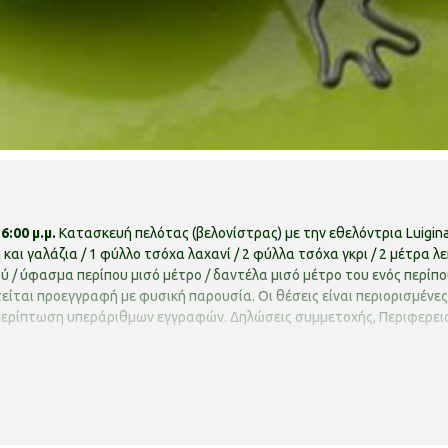
:00 μ.μ.
Κατασκευή πελότας (βελονίστρας) με την εθελόντρια Luigina P
και γαλάζια / 1 φύλλο τσόχα λαχανί / 2 φύλλα τσόχα γκρι / 2 μέτρα λεπ
σού / ύφασμα περίπου μισό μέτρο / δαντέλα μισό μέτρο του ενός περί
είται προεγγραφή με φυσική παρουσία. Οι θέσεις είναι περιορισμένε
 περίπτωση υπεράριθμων εγγραφών.
Δηλώσεις συμμετοχής, Περιφερεια