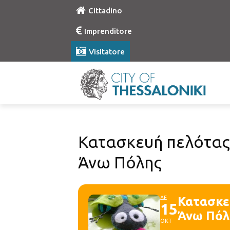
Cittadino
Imprenditore
Visitatore
Κατασκευή πελότας 
Άνω Πόλης
ΔΕ
Κατασκε
15
Άνω Πόλ
ΟΚΤ