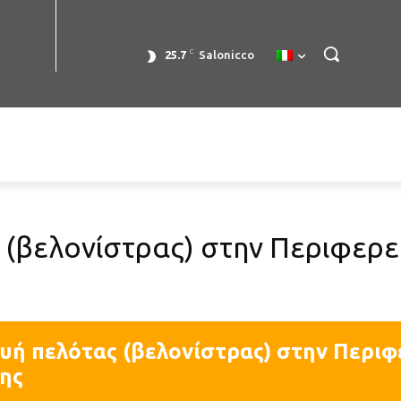
C
25.7
Salonicco
(βελονίστρας) στην Περιφερε
υή πελότας (βελονίστρας) στην Περιφ
ης