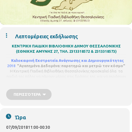
Λεπτομέρειες εκδήλωσης
ΚΕΝΤΡΙΚΗ ΠΑΙΔΙΚΗ ΒΙΒΛΙΟΘΗΚΗ ΔΗΜΟΥ ΘΕΣΣΑΛΟΝΙΚΗΣ
(ΕΘΝΙΚΗΣ ΑΜΥΝΗΣ 27, ΤΗΛ. 2313318572 & 2313318573)
Καλοκαιρινή Εκστρατεία Ανάγνωσης και Δημιουργικότητας
2018
"Αγαπημένα Δεδομένα: παρατηρώ και μετρώ τον κόσμο"
Η Κεντρική Παιδική Βιβλιοθήκη Θεσσαλονίκης προσκαλεί όλα τα
παιδιά της πόλης να πάρουν μέρος στις δράσεις της και να περάσουν
ένα διασκεδαστικό και δημιουργικό καλοκαίρι!
Παρασκευή 07 Σεπτεμβρίου, ώρα 11.00 – 12.30, το πρωί
ΠΕΡΙΣΣΌΤΕΡΑ
ΓΙΟΡΤΗ ΛΗΞΗΣ
Καταγράφουμε τους αποχαιρετισμούς και τα
«του χρόνου» και γιορτάζουμε το κλείσιμο ενός ακόμη
καλοκαιριού που περάσαμε μαζί.
Με τον νηπιαγωγό Χρήστο
Κεβρεκίδη
. Για όλα τα παιδιά. Με προεγγραφή .
Ώρα
07/09/2018
11:00
-
00:30