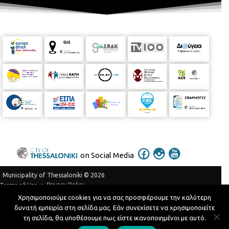
on Social Media
Municipality of Thessaloniki © 2026
Privacy Policy
Terms of Use
Χρησιμοποιούμε cookies για να σας προσφέρουμε την καλύτερη
Telephone Catalog
δυνατή εμπειρία στη σελίδα μας. Εάν συνεχίσετε να χρησιμοποιείτε
Developed by
MyCompany Projects
τη σελίδα, θα υποθέσουμε πως είστε ικανοποιημένοι με αυτό.