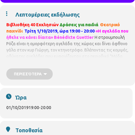
Λεπτομέρειες εκδήλωσης
Βιβλιοθήκη 40 Εκκλησιών
Δράσεις για παιδιά
Θεατρικό
παιχνίδι
Τρίτη 1/10/2019, ώρα 19:00 - 20:00
«Η αγελάδα που
ήθελε να κάνει δίαιτα» Bénédicte Guettier
H στρουμπουλή
Ρόζα είναι η ομορφότερη αγελάδα της χώρας και δίνει άφθονο
γάλα στον κυρ Γιώργη, τον κτηνοτρόφο. Βλέποντας τις κομψές,
αδύνατες αγελάδες που εμφανίζονταν στο περιοδικό "Μόδα
για αγελάδες" η Ρόζα ήθελε πάρα πολύ να τους μοιάσει! Έτσι,
αποφάσισε να ξεκινήσει δίαιτα αψηφώντας τα παρακάλια του
ΠΕΡΙΣΣΌΤΕΡΑ
κυρ Γιώργη. Ελάτε να μάθουμε, μέσα από την αφήγηση και το
θεατρικό παιχνίδι, αν κατάλαβε ότι αυτό που έχει σημασία
είναι να είσαι ο εαυτός σου... Με τη φοιτήτρια της Θεολογικής
Σχολής
Βασιλική Ντάρμα.
Υλικά: ξυλομπογιές, ψαλίδι, κόλλα
Ώρα
στικ.
Για παιδιά Α, Β και Γ Δημοτικού. Με προεγγραφή. Μέχρι 15
παιδιά.
01/10/2019
19:00
-
20:00
Τοποθεσία