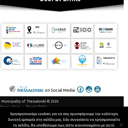
on Social Media
Municipality of Thessaloniki © 2026
Privacy Policy
Terms of Use
Χρησιμοποιούμε cookies για να σας προσφέρουμε την καλύτερη
Telephone Catalog
δυνατή εμπειρία στη σελίδα μας. Εάν συνεχίσετε να χρησιμοποιείτε
Developed by
MyCompany Projects
τη σελίδα, θα υποθέσουμε πως είστε ικανοποιημένοι με αυτό.