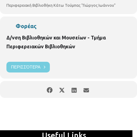
Βιβλιοθηκών και Μουσείων
Τμήμα Περιφερειακών
Περιφερειακή Βιβλιοθήκη Κάτω Τούμπας "Γιώργος Ιωάννου"
Βιβλιοθηκών
Περιφερειακή Βιβλιοθήκη Κάτω Τούμπας
Πυλαίας 59, τηλ:2310919039
https://www.facebook.com/
Δημοτική-Περιφερειακή-Βιβλιοθήκη-Κάτω-Τούμπας
Φορέας
Δ/νση Βιβλιοθηκών και Μουσείων - Τμήμα
Περιφερειακών Βιβλιοθηκών
ΠΕΡΙΣΣΌΤΕΡΑ
Useful Links