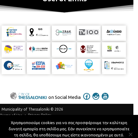
on Social Media
Municipality of Thessaloniki © 2026
Privacy Policy
Terms of Use
Χρησιμοποιούμε cookies για να σας προσφέρουμε την καλύτερη
Telephone Catalog
δυνατή εμπειρία στη σελίδα μας. Εάν συνεχίσετε να χρησιμοποιείτε
Developed by
MyCompany Projects
τη σελίδα, θα υποθέσουμε πως είστε ικανοποιημένοι με αυτό.