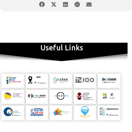
θα πραγματοποιηθεί στο θέατρο του Βαφοπουλείου
Πνευματικού Κέντρου (Γ. Βαφόπουλου 3-5) τη Δευτέρα 23
Δεκεμβρίου 2024, ώρα 20:00 με διάρκεια 60 λεπτών. Η
παράσταση μας μεταφέρει στο καθημερινό περιβάλλον ενός
κομμωτηρίου, όπου οι διάλογοι και οι παράλογες καταστάσεις
αποκαλύπτουν την κωμικοτραγική πλευρά της ζωής. Με την
ευφυή γραφή του Αρκά, οι χαρακτήρες αντιμετωπίζουν τις
Useful Links
προκλήσεις και τις χαρές της καθημερινότητας με χιούμορ και
σαρκασμό.
Η κωμωδία «Τρίχα – Τρίχα»
προσφέρει στους
θεατές μια διασκεδαστική ματιά στην ανθρώπινη φύση,
γεμάτη αξέχαστες ατάκες και στιγμές. Η παράσταση είναι το
αποτέλεσμα της προσπάθειας των πρώτων απόφοιτων του
τμήματος «Υποκριτικής Τέχνης» της ΣΑΕΚ Πυλαίας-Χορτιάτη
για Άτομα με Αναπηρία. Οι καταρτιζόμενοι-ηθοποιοί με
αναπηρίες όρασης, με την υποστήριξη των εκπαιδευτών τους,
κατάφεραν να μετατρέψουν το πάθος τους για την υποκριτική
σε μια ολοκληρωμένη θεατρική παράσταση, την οποία
συνεχίζουν και τώρα, λίγους μήνες μετά την αποφοίτησή τους.
Με σκληρή δουλειά και αφοσίωση, δημιούργησαν μια
επαγγελματική θεατρική εμπειρία, αποδεικνύοντας ότι το
θέατρο είναι προσβάσιμο σε όλους. Το έργο θα