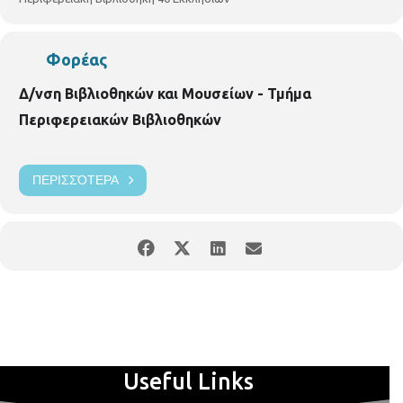
www.facebook.com/Περιφερειακή-Βιβλιοθήκη-40-
Εκκλησιών-193405794186594/
Φορέας
Δ/νση Βιβλιοθηκών και Μουσείων - Τμήμα
Περιφερειακών Βιβλιοθηκών
ΠΕΡΙΣΣΌΤΕΡΑ
Useful Links