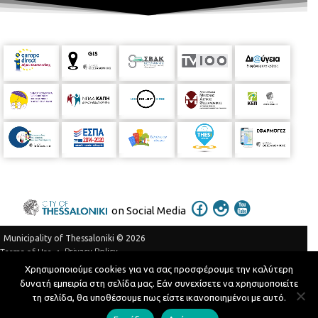
on Social Media
Municipality of Thessaloniki © 2026
Privacy Policy
Terms of Use
Χρησιμοποιούμε cookies για να σας προσφέρουμε την καλύτερη
Telephone Catalog
δυνατή εμπειρία στη σελίδα μας. Εάν συνεχίσετε να χρησιμοποιείτε
Developed by
MyCompany Projects
τη σελίδα, θα υποθέσουμε πως είστε ικανοποιημένοι με αυτό.