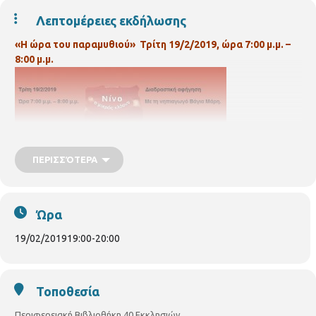
Λεπτομέρειες εκδήλωσης
«Η ώρα του παραμυθιού»
Τρίτη 19/2/2019, ώρα 7:00 μ.μ. –
8:00 μ.μ.
ΠΕΡΙΣΣΌΤΕΡΑ
«Νίνο, ο μικρός κλόουν»
του Eric Battut
Κάθε μέρα ο κλόουν
Νίνο και το γαϊδουράκι του κάνουν το συνηθισμένο τους
Ώρα
νούμερο. Ο Νίνο όμως είναι σίγουρος ότι οι θεατές τον
κοροϊδεύουν, και δε θέλει πια να είναι ο κλόουν του τσίρκου.
19/02/2019
19:00
-
20:00
Δοκιμάζει ένα σωρό άλλα νούμερα, αλλά εξακολουθεί να είναι
τόσο αστείος!
Διαδραστική αφήγηση με τη νηπιαγωγό Βάγια
Μάρη.
Για παιδιά Νηπιαγωγείου, Α και Β Δημοτικού. Με
Τοποθεσία
προεγγραφή.
Περιφερειακή Βιβλιοθήκη 40 Εκκλησιών, Γ.
Βιζυηνού 57, τηλ. 2310203443
vivlio.40ekklision@thessaloniki.gr
Περιφερειακή Βιβλιοθήκη 40 Εκκλησιών