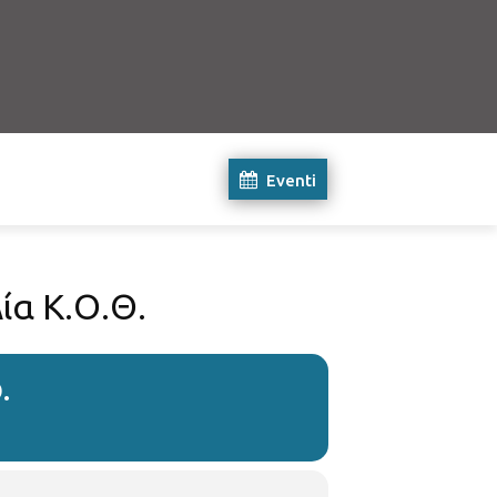
Eventi
ία Κ.Ο.Θ.
.