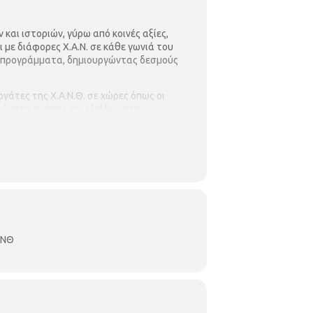
και ιστοριών, γύρω από κοινές αξίες,
ι με διάφορες Χ.Α.Ν. σε κάθε γωνιά του
 προγράμματα, δημιουργώντας δεσμούς
γάτες της Χ.Α.Ν.Θ. σε χώρες όπως οι
ηνύματα αγάπης και ελπίδας στη
μουσική από την Ελλάδα, μαζί με τις
ΑΝΘ