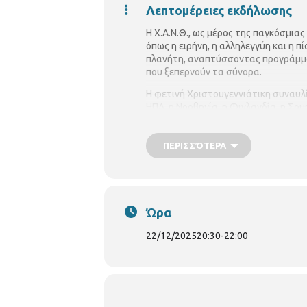
Λεπτομέρειες εκδήλωσης
Η Χ.Α.Ν.Θ., ως μέρος της παγκόσμια
όπως η ειρήνη, η αλληλεγγύη και η π
πλανήτη, αναπτύσσοντας προγράμμα
που ξεπερνούν τα σύνορα.
Η φετινή Χριστουγεννιάτικη συναυλί
ΗΠΑ, η Νορβηγία, η Φινλανδία, η Σου
Θεσσαλονίκη, μέσα από τις μουσικές
Χριστουγεννιάτικες ευχές μας.
ΠΕΡΙΣΣΌΤΕΡΑ
https://www.tsso.gr/default.aspx?
Ώρα
22/12/2025
20:30
-
22:00