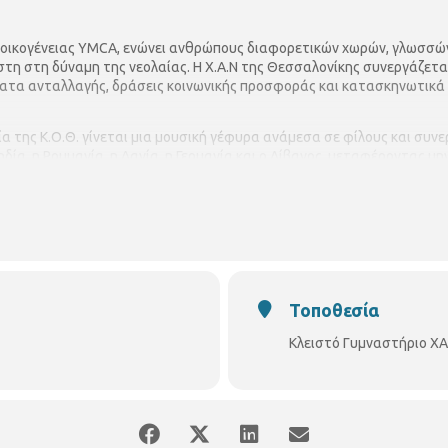
ς οικογένειας YMCA, ενώνει ανθρώπους διαφορετικών χωρών, γλωσσών 
ίστη στη δύναμη της νεολαίας. Η Χ.Α.Ν της Θεσσαλονίκης συνεργάζετα
τα ανταλλαγής, δράσεις κοινωνικής προσφοράς και κατασκηνωτικά
α της Κ.Ο.Θ. γίνεται μια μουσική γέφυρα ανάμεσα σε φίλους και συνερ
ηδία, η Ρουμανία, η Δανία, η Γερμανία και ο Λίβανος, μεταφέροντας μ
 όλων αυτών των χωρών, αλλά και στέλνοντας παντού και τη δική μας 
lang=el-GR&page=6&eventid=189674
Τοποθεσία
Κλειστό Γυμναστήριο Χ