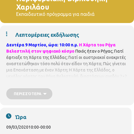
Χαριλάου
Εκπαιδευτικό πρόγραμμα για παιδιά
Λεπτομέρειες εκδήλωσης
Δευτέρα 9 Μαρτίου, ώρα: 10:00 π.μ.
Η Χάρτα του Ρήγα
Βελεστινλή στον ψηφιακό κόσμο
Ποιός ήταν ο Ρήγας; Γιατί
έφτιαξε τη Χάρτα της Ελλάδας; Γιατί οι αυστριακοί ανακριτές
αναστατώθηκαν τόσο πολύ όταν είδαν τη Χάρτα; Πώς γίνεται
μια Επανάσταση με έναν Χάρτη; Η Χάρτα της Ελλάδος, ο
μεγάλος χάρτης του Ρήγα Βελεστινλή, διαστάσεων σχεδόν 2×2
μ., είναι ένα από τα πιο σημαντικά έργα του Nεοελληνικού
Διαφωτισμού και σημείο αναφοράς όχι μόνο για την ιστορία
ΠΕΡΙΣΣΌΤΕΡΑ
της ελληνικής χαρτογραφίας, αλλά και για τη διαμόρφωση των
ιδεών και ονείρων που ενέπνευσαν την Ελληνική Επανάσταση
του 1821. Το εκπαιδευτικό πρόγραμμα “Η Χάρτα του Ρήγα στον
ψηφιακό κόσμο” έχει σκοπό την ανάδειξη και ερμηνεία του
Ώρα
πλούσιου και πολυσήμαντου περιεχομένου της Χάρτας. Η
οπτικοακουστική προβολή και παρουσίαση σχετικά με το
09/03/2020
10:00
-
00:00
πολυθεματικό ιστορικό και ιδεολογικό περιεχόμενο της Χάρτας