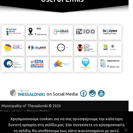
on Social Media
Municipality of Thessaloniki © 2026
Privacy Policy
Terms of Use
Χρησιμοποιούμε cookies για να σας προσφέρουμε την καλύτερη
Telephone Catalog
δυνατή εμπειρία στη σελίδα μας. Εάν συνεχίσετε να χρησιμοποιείτε
Developed by
MyCompany Projects
τη σελίδα, θα υποθέσουμε πως είστε ικανοποιημένοι με αυτό.