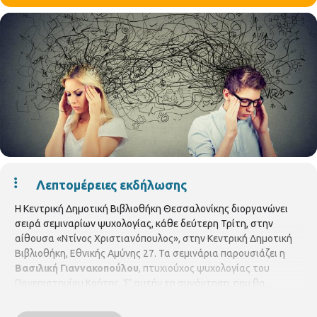
Λεπτομέρειες εκδήλωσης
Η Κεντρική Δημοτική Βιβλιοθήκη Θεσσαλονίκης διοργανώνει
σειρά σεμιναρίων ψυχολογίας, κάθε δεύτερη Τρίτη, στην
αίθουσα «Ντίνος Χριστιανόπουλος», στην Κεντρική Δημοτική
Βιβλιοθήκη, Εθνικής Αμύνης 27. Τα σεμινάρια παρουσιάζει η
Βασιλική Γιαννακοπούλου
, πτυχιούχος ψυχολογίας του
Πανεπιστημίου Κρήτης. Σ’ αυτήν τη συνάντηση, που θα
πραγματοποιηθεί την
Τρίτη 10 Δεκεμβρίου 2019
και ώρα
19:30,
το θέμα θα είναι:
«Η φωτοανάγνωση και οι πρακτικοί