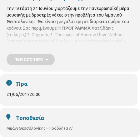
Την Τετάρτη 21 Ιουνίου γιορτάζουμε την Πανευρωπαϊκή μέρα
μουσικής με δροσερές νότες στην προβλήτα του λιμανιού
Θεσσαλονίκης. Θα είναι η μεγαλύτερη σε διάρκεια ημέρα του
χρόνου. Σας περιμένουμε!!!!!
ΠΡΟΓΡΑΜΜΑ
Χατζιδάκις
(επιλογές) 2. Ζορμπάς 3. The magic of Andrew Lloyd Webber
(αποσπάσματα από μιούζικαλ) 4. Enio Morricone (επιλογές) 5.
Beatles (επιλογές) 6. Sway 7. Cinema Paradiso 8. Paul Anka
(επιλογές) 9. YMCA ΕΙΣΟΔΟΣ ΕΛΕΥΘΕΡΗ!
ΠΕΡΙΣΣΌΤΕΡΑ
Ώρα
21/06/2017
20:00
Τοποθεσία
Λιμάνι Θεσσαλονίκης - Προβλήτα Α'