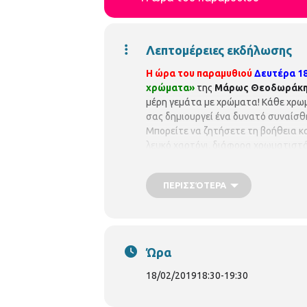
Λεπτομέρειες εκδήλωσης
Η ώρα του παραμυθιού
Δευτέρα 18
χρώματα»
της
Μάρως Θεοδωράκ
μέρη γεμάτα με χρώματα! Κάθε χρωμ
σας δημιουργεί ένα δυνατό συναίσθ
Μπορείτε να ζητήσετε τη βοήθεια κ
λευκό χαρτόνι, διάφορα χρωματιστά
επάνω στο κολλάζ!
Δηλώστε συμμετο
315100)
ΠΕΡΙΣΣΌΤΕΡΑ
Ώρα
18/02/2019
18:30
-
19:30