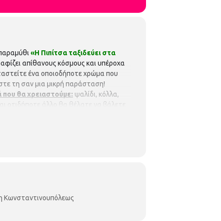
παραμύθι
«Η Πιπίτσα ταξιδεύει στα
ραφίζει απίθανους κόσμους και υπέροχα
αστείτε ένα οποιοδήποτε χρώμα που
στε τη σαν μια μικρή παράσταση!
ά που θα χρειαστούμε:
ψαλίδι, κόλλα,
αι οτιδήποτε άλλο θα θέλατε να βάλετε
λεως. (Κων/πόλεως 45, τηλ. 2310-
κη Κωνσταντινουπόλεως