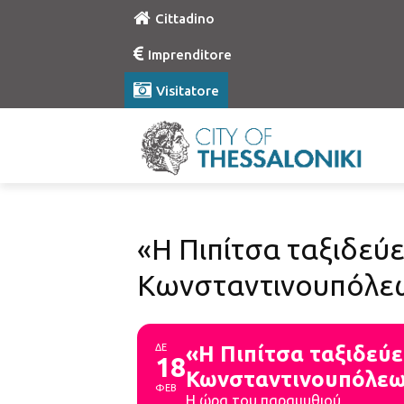
Cittadino
Imprenditore
Visitatore
«Η Πιπίτσα ταξιδεύ
Κωνσταντινουπόλε
ΔΕ
«Η Πιπίτσα ταξιδεύ
18
Κωνσταντινουπόλε
ΦΕΒ
Η ώρα του παραμυθιού