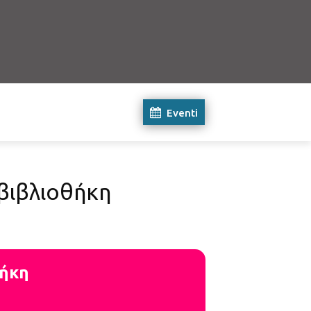
Eventi
 βιβλιοθήκη
θήκη