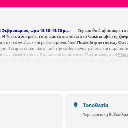
 Φεβρουαρίου, ώρα 18:30-19:30 μ.μ.
Σήμερα θα διαβάσουμε το 
η
. Η Πιπίτσα λατρεύει τα χρώματα και πάνω στο λευκό καμβά της ζωγ
ατάκι το «ντύνει» και με ένα τραγουδάκι!
Παιχνίδι φαντασίας.
Φαντ
ημα. Σκεφτείτε μια σκηνή από την καθημερινότητά σας και παρουσιά
αι των άλλων παιδιών. Κατασκευάζουμε ένα κολλάζ με χρώματα!
Υλικ
 χαρτόνια ή φύλλα χαρτιού, αποκόμματα περιοδικών, φωτογραφίες κ
χή. (μέχρι 15 παιδιά).
Περιφερειακή Βιβλιοθήκη Κωνσταντινουπό
Τοποθεσία
Περιφερειακή Βιβλιοθή