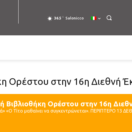
C
36.5
Salonicco
κη Ορέστου στην 16η Διεθνή Έ
κή Βιβλιοθήκη Ορέστου στην 16η Διεθ
διά» «Ο Τίτο μαθαίνει να συγκεντρώνεται». ΠΕΡΙΠΤΕΡΟ 13 Δ