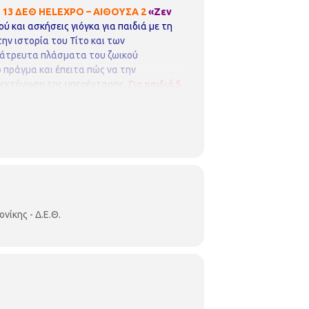
13 ΔΕΘ HELEXPO – ΑΙΘΟΥΣΑ 2
«Ζεν
 και ασκήσεις γιόγκα για παιδιά με τη
ην ιστορία του Τίτο και των
λάτρευτα πλάσματα του ζωικού
ο πράγμα και έπειτα πώς να την
ην εκτόνωση της υπερέντασης.
Για παιδιά 5
ΣΣΑΛΟΝΙΚΗΣ)
ΠΑΙΔΙΚΗ ΒΙΒΛΙΟΘΗΚΗ
ίκης - Δ.Ε.Θ.