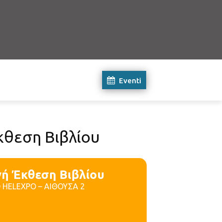
Eventi
κθεση Βιβλίου
νή Έκθεση Βιβλίου
ΕΘ HELEXPO – ΑΙΘΟΥΣΑ 2