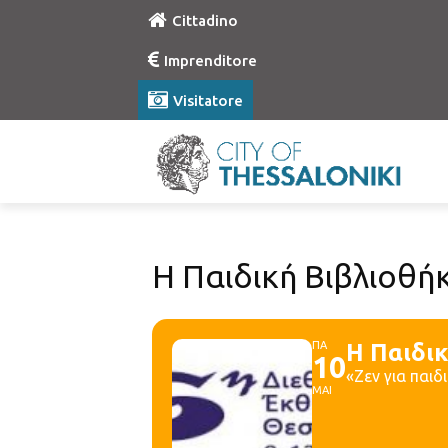
Cittadino
Imprenditore
Visitatore
Η Παιδική Βιβλιοθή
ΠΑ
Η Παιδι
10
«Ζεν για παι
ΜΑΙ