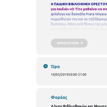
Η ΠΑΙΔΙΚΗ ΒΙΒΛΙΟΘΗΚΗ ΟΡΕΣΤΟ
για παιδιά» «Ο Τίτο μαθαίνει να 
φιλόλογο και δασκάλα Prana Vinya
συμμαθητών του και να ταξιδέψουμ
βασιλείου. Μέσα από θέσεις της γιό
κατευνάζουμε. Μια ιστορία της σειρά
-10 ετών
ΟΡΓΑΝΩΣΗ: ΠΑΙΔΙΚΗ ΒΙΒ
ΟΡΕΣΤΟΥ
ΟΡΕΣΤΟΥ 33 & ΧΑΛΚΙΔΙΚΗ
ΠΕΡΙΣΣΌΤΕΡΑ
Ώρα
10/05/2019
20:00
-
21:00
Φορέας
Δ/νση Βιβλιοθηκών και Μουσε