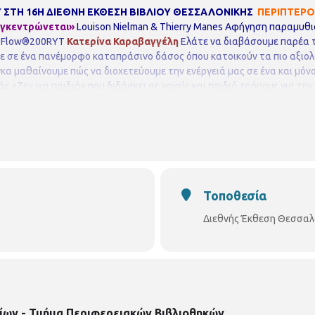
Υ ΣΤΗ 16Η ΔΙΕΘΝΗ ΕΚΘΕΣΗ ΒΙΒΛΙΟΥ ΘΕΣΣΑΛΟΝΙΚΗΣ
ΠΕΡΙΠΤΕΡΟ 
συγκεντρώνεται»
Louison Nielman & Thierry Manes
Αφήγηση παραμυθιού
sa Flow®200RYT
Κατερίνα Καραβαγγέλη
Ελάτε να διαβάσουμε παρέα τ
ε σε ένα πανέμορφο καταπράσινο δάσος όπου κατοικούν τα πιο αξιο
γκα μαθαίνουμε πώς να διοχετεύουμε την ενέργειά μας σε ένα και μόν
ς «Ζεν για παιδιά» που διδάσκει σε γονείς και παιδιά τρόπους για τ
ΛΙΟΘΗΚΗ ΟΡΕΣΤΟΥ (ΤΜΗΜΑ ΠΕΡΙΦΕΡΕΙΑΚΩΝ ΒΙΒΛΙΟΘΗΚΩΝ ΔΗΜΟΥ ΘΕ
Σ
ΤΗΛ. 2310852384
pvivlio.orestou@thessaloniki.gr
Τοποθεσία
Διεθνής Έκθεση Θεσσαλον
ίων - Τμήμα Περιφερειακών Βιβλιοθηκών