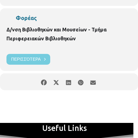
όψιμης περιόδου της τουρκοκρατίας στο βορειοελλαδικό χώρο.
Εργάστηκε στο Υπουργείο Πολιτισμού.
Είσοδος ελεύθερη για
Φορέας
το κοινό.
Δ/νση Βιβλιοθηκών και Μουσείων - Τμήμα
Περιφερειακών Βιβλιοθηκών
ΠΕΡΙΣΣΌΤΕΡΑ
Useful Links