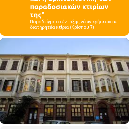
παραδοσιακών κτιρίων
της"
Παραδείγματα ένταξης νέων χρήσεων σε
διατηρητέα κτίρια (Κρίσπου 7)