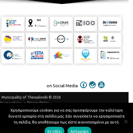
on Social Media
Municipality of Thessaloniki © 2026
Privacy Policy
Terms of Use
Χρησιμοποιούμε cookies για να σας προσφέρουμε την καλύτερη
Telephone Catalog
δυνατή εμπειρία στη σελίδα μας. Εάν συνεχίσετε να χρησιμοποιείτε
Developed by
MyCompany Projects
τη σελίδα, θα υποθέσουμε πως είστε ικανοποιημένοι με αυτό.
Εντάξει
Απόρριψη