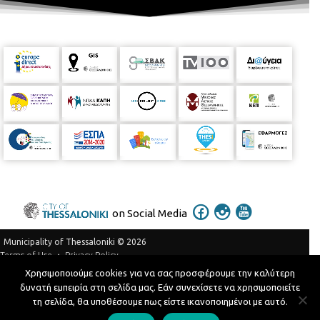
on Social Media
Municipality of Thessaloniki © 2026
Privacy Policy
Terms of Use
Χρησιμοποιούμε cookies για να σας προσφέρουμε την καλύτερη
Telephone Catalog
δυνατή εμπειρία στη σελίδα μας. Εάν συνεχίσετε να χρησιμοποιείτε
Developed by
MyCompany Projects
τη σελίδα, θα υποθέσουμε πως είστε ικανοποιημένοι με αυτό.