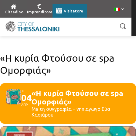
Visitatore
Cittadino
Imprenditore
«Η κυρία Φτούσου σε spa
Ομορφιάς»
ΤΕ
«Η κυρία Φτούσου σε spa
04
Ομορφιάς»
ΑΠΡ
Με τη συγγραφέα – νηπιαγωγό Εύα
Κασιάρου