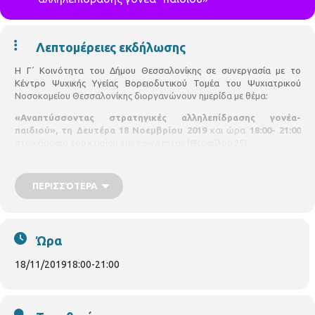
Λεπτομέρειες εκδήλωσης
Η Γ΄ Κοινότητα του Δήμου Θεσσαλονίκης σε συνεργασία με το
Κέντρο Ψυχικής Υγείας Βορειοδυτικού Τομέα του Ψυχιατρικού
Νοσοκομείου Θεσσαλονίκης διοργανώνουν ημερίδα με θέμα:
«Αναπτύσσοντας στρατηγικές αλληλεπίδρασης γονέα-
παιδιού», τη Δευτέρα 18 Νοεμβρίου 2019
και ώρα
18:00- 21:00
στον όροφο του κτιρίου της Κοινότητας (Θεοφίλου 25)
Ομιλήτρια- εισηγήτρια η λογοπεδικός κ.Αικατερίνη Καλαϊτζίδου
ΠΕΡΙΣΣΌΤΕΡΑ
Η είσοδος είναι ελεύθερη για το κοινό
Ώρα
18/11/2019
18:00
-
21:00