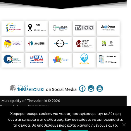
on Social Media
Municipality of Thessaloniki © 2026
Privacy Policy
Terms of Use
Χρησιμοποιούμε cookies για να σας προσφέρουμε την καλύτερη
Telephone Catalog
δυνατή εμπειρία στη σελίδα μας. Εάν συνεχίσετε να χρησιμοποιείτε
Developed by
MyCompany Projects
τη σελίδα, θα υποθέσουμε πως είστε ικανοποιημένοι με αυτό.