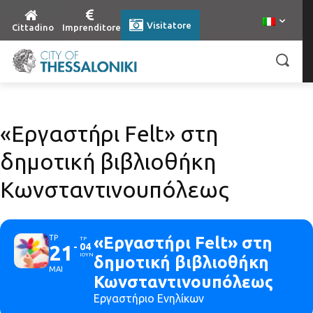
Visitatore
Cittadino
Imprenditore
«Εργαστήρι Felt» στη
δημοτική βιβλιοθήκη
Κωνσταντινουπόλεως
ΤΡ
«Εργαστήρι Felt» στη
ΤΡ
21
04
ΙΟΥΝ
δημοτική βιβλιοθήκη
ΜΑΙ
Κωνσταντινουπόλεως
Εργαστήριο Ενηλίκων