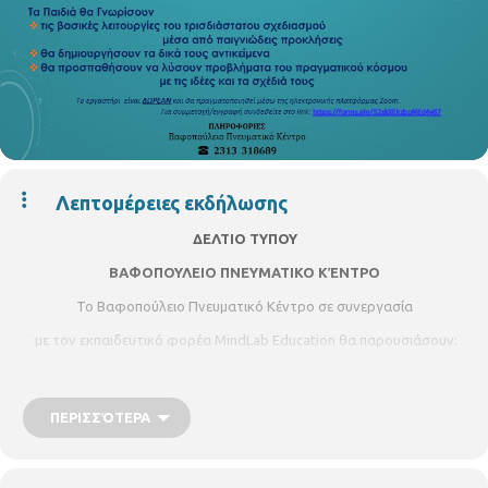
Λεπτομέρειες εκδήλωσης
ΔΕΛΤΙΟ ΤΥΠΟΥ
ΒΑΦΟΠΟΥΛΕΙΟ ΠΝΕΥΜΑΤΙΚΟ ΚΈΝΤΡΟ
Το Βαφοπούλειο Πνευματικό Κέντρο σε συνεργασία
με τον εκπαιδευτικό φορέα MindLab Education θα παρουσιάσουν:
Διαδικτυακό Εργαστήριο
¨ Τρισδιάστατης σχεδίασης και Εκτύπωσης για παιδιά ¨
ΠΕΡΙΣΣΌΤΕΡΑ
Μετατρέποντας τις ιδέες μας σε πραγματικά αντικείμενα
Τρίτη 18 Μαΐου 2021