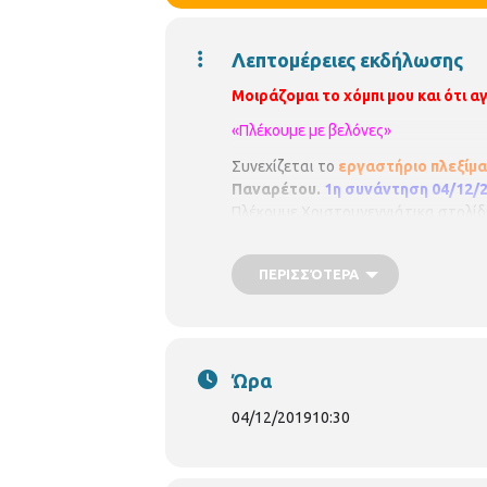
Λεπτομέρειες εκδήλωσης
Μοιράζομαι το χόμπι μου και ότι 
«Πλέκουμε με βελόνες»
Συνεχίζεται το
εργαστήριο πλεξίμα
Παναρέτου.
1η συνάντηση 04/12/2
Πλέκουμε Χριστουγεννιάτικα στολί
Χαριλάου είναι μέλος του Δικτύου 
Βιβλιοθηκών
Περιφερειακή Βιβλι
ΠΕΡΙΣΣΌΤΕΡΑ
https
://
www
.
facebook
.
com
/
perife
Ώρα
04/12/2019
10:30