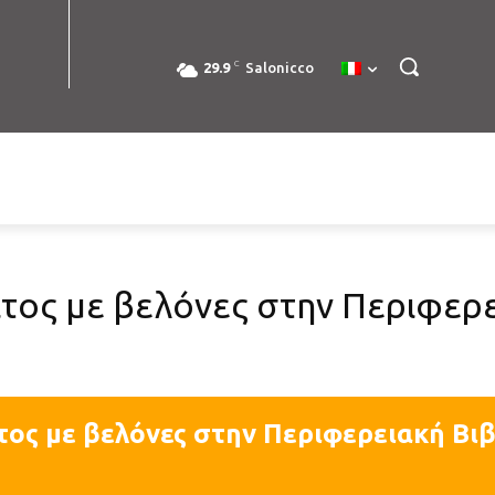
C
29.9
Salonicco
τος με βελόνες στην Περιφερ
τος με βελόνες στην Περιφερειακή Βι