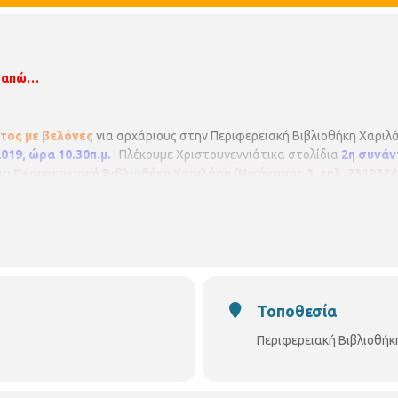
αγαπώ…
τος με βελόνες
για αρχάριους στην Περιφερειακή Βιβλιοθήκη Χαριλ
019, ώρα 10.30π.μ.
: Πλέκουμε Χριστουγεννιάτικα στολίδια
2η συνάν
δια
Περιφερειακή Βιβλιοθήκη Χαριλάου (Νικάνορος 3, τηλ. 2310324
Βιβλιοθηκών του Δήμου Θεσσαλονίκης.
Διεύθυνση Βιβλιοθηκών και 
οθήκη Χαριλάου
Νικάνορος 3, Τηλ. 2310 324666
E mail:
bibxarilaou
reiakivivliothikixarilaou
?
ref
=
hl
https://thessaloniki.gr/locations/
β
Τοποθεσία
Περιφερειακή Βιβλιοθήκ