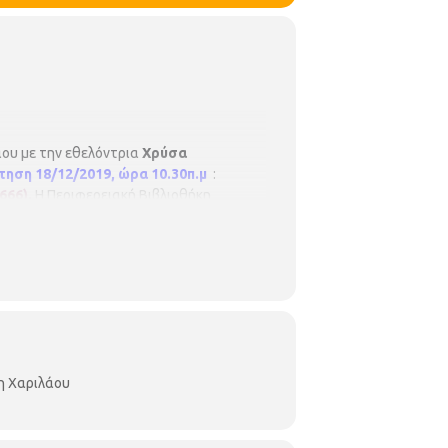
άου με την εθελόντρια
Χρύσα
τηση 18/12/2019, ώρα 10.30π.μ
:
666).
Η Περιφερειακή Βιβλιοθήκη
Μουσείων
Τμήμα Περιφερειακών
@hotmail.gr
ιβλιοθήκη
-
χαριλάου
/
η Χαριλάου