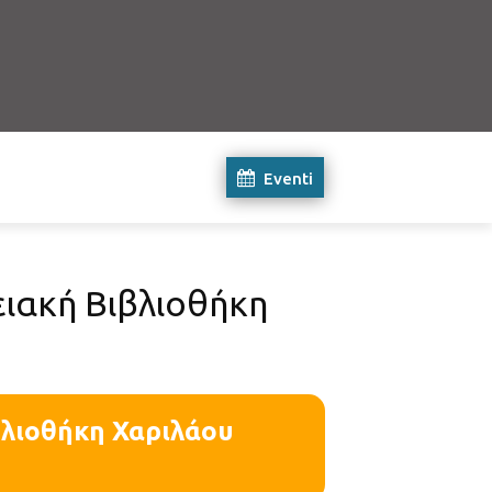
Eventi
ειακή Βιβλιοθήκη
βλιοθήκη Χαριλάου