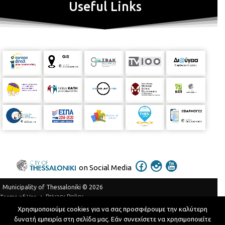
Useful Links
on Social Media
Municipality of Thessaloniki © 2026
Privacy Policy
Terms of Use
Χρησιμοποιούμε cookies για να σας προσφέρουμε την καλύτερη
Telephone Catalog
δυνατή εμπειρία στη σελίδα μας. Εάν συνεχίσετε να χρησιμοποιείτε