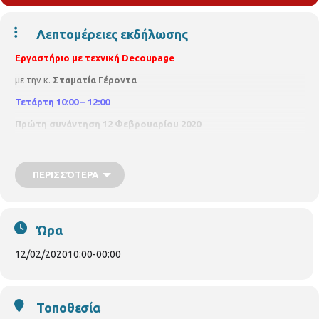
Λεπτομέρειες εκδήλωσης
Εργαστήριο με τεχνική Decoupage
με την κ.
Σταματία Γέροντα
Τετάρτη 10:00 – 12:00
Πρώτη συνάντηση 12 Φεβρουαρίου 2020
Τα μαθήματα απευθύνονται σε αρχάριες
θα συμμετέχουν
μέχρι 20 άτομα
ΠΕΡΙΣΣΌΤΕΡΑ
θα τηρηθεί σειρά προτεραιότητας
Συμμετοχή δηλώνετε στη Βιβλιοθήκη Άνω Τούμπας, Γρ.
Λαμπράκη 187
Ώρα
12/02/2020
10:00
-
00:00
Τοποθεσία