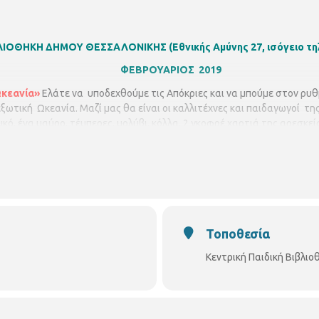
ΙΒΛΙΟΘΗΚΗ ΔΗΜΟΥ ΘΕΣΣΑΛΟΝΙΚΗΣ
(Εθνικής Αμύνης 27, ισόγειο τ
ΦΕΒΡΟΥΑΡΙΟΣ 2019
Ωκεανία»
Ελάτε να υποδεχθούμε τις Απόκριες και να μπούμε στον ρυ
εξωτική Ωκεανία. Μαζί μας θα είναι οι καλλιτέχνες και παιδαγωγοί τη
κό, ένα μαύρο, τέμπερες, μολύβι, κόλλα, 2 γκοφρέ χαρτιά της αρεσκεία
573) , μέχρι 15 παιδιά.
Τσικνοπέμπτη 28/02/2018, ώρα 6.00 μ.μ. – 7.
Τοποθεσία
Κεντρική Παιδική Βιβλι