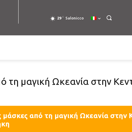
C
29
Salonicco
ό τη μαγική Ωκεανία στην Κεν
 μάσκες από τη μαγική Ωκεανία στην 
ήκη