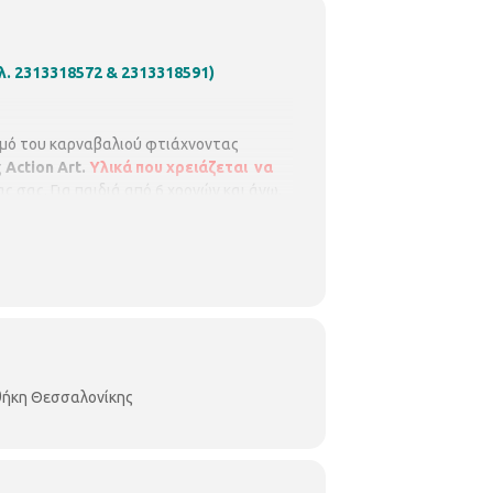
ηλ. 2313318572 & 2313318591)
θμό του καρναβαλιού φτιάχνοντας
ς
Αction Art.
Υλικά που χρειάζεται να
ς σας. Για παιδιά από 6 χρονών και άνω.
30 μ.μ.
οθήκη Θεσσαλονίκης