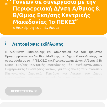
Γονέων σε συνεργασία με την
ΦΕΒ
Περιφερειακή Δ/νση Α/θμιας &
Β/Θμιας Εκπ/σης Κεντρικής
Μακεδονίας 1ο ΠΕΚΕΣ”
« Διαχείριση του πένθους»
Λεπτομέρειες εκδήλωσης
Η Διεύθυνση Εκπαίδευσης και Αθλητισμού δια του Τμήματος
Προγραμμάτων και Δια Βίου Μάθησης του Δήμου Θεσσαλονίκης, σε
ο
συνεργασία με το 1
Π.Ε.Κ.Ε.Σ της Περιφερειακής Δ/νση Α/θμιας & Β/
Θμιας Εκπ/σης Κεντρικής Μακεδονίας, θα συνδιοργανώσουν
Ενημερωτικές Συναντήσεις Γονέων, για τους γονείς των σχολείων
(Νηπιαγωγεία, Δημοτικά, Γυμνάσια και Λύκεια) του Δήμου
Θεσσαλονίκης. Θα πραγματοποιηθούν συναντήσεις με στόχο την
ενημέρωση των γονέων του Δήμου σε σύγχρονα ζητήματα
παιδαγωγικής.
ΠΕΡΙΣΣΌΤΕΡΑ
«Διαχείριση του πένθους» Εισηγήτριες
:
Ελισάβετ Σιμουλίδου,
ου
φιλόλογος-ψυχολόγος, Διευθύντρια του 3
Γυμνασίου Θέρμης,
πρώην Υπεύθυνη του Συμβουλευτικού Σταθμού Νέων Αν.
ου
Θεσσαλονίκης, Σουλτάνα Λευκοπούλου, ΣΕΕ ΠΕ 04, 1
ΠΕΚΕΣ Κ.