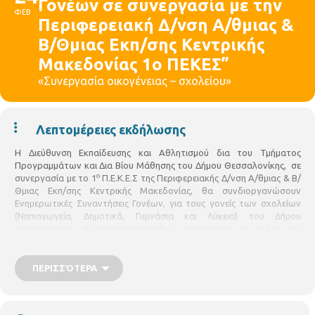
Γονέων σε συνεργασία με την
ΦΕΒ
Περιφερειακή Δ/νση Α/θμιας &
Β/Θμιας Εκπ/σης Κεντρικής
Μακεδονίας 1ο ΠΕΚΕΣ”
«Συνεργασία οικογένειας – σχολείου»
Λεπτομέρειες εκδήλωσης
Η Διεύθυνση Εκπαίδευσης και Αθλητισμού δια του Τμήματος
Προγραμμάτων και Δια Βίου Μάθησης του Δήμου Θεσσαλονίκης, σε
ο
συνεργασία με το 1
Π.Ε.Κ.Ε.Σ της Περιφερειακής Δ/νση Α/θμιας & Β/
Θμιας Εκπ/σης Κεντρικής Μακεδονίας, θα συνδιοργανώσουν
Ενημερωτικές Συναντήσεις Γονέων, για τους γονείς των σχολείων
(Νηπιαγωγεία, Δημοτικά, Γυμνάσια και Λύκεια) του Δήμου
Θεσσαλονίκης. Θα πραγματοποιηθούν συναντήσεις με στόχο την
ενημέρωση των γονέων του Δήμου σε σύγχρονα ζητήματα
παιδαγωγικής.
ΠΕΡΙΣΣΌΤΕΡΑ
«Συνεργασία οικογένειας – σχολείου» Εισηγήτρια: Δήμητρα
Ακριτίδου, Αντιδήμαρχος Παιδείας Δήμου Θεσσαλονίκης,
ου
Συντονίστριες συζήτησης : Αιμιλία Κέκια, ΣΕΕ ΠΕ70 1
ΠΕΚΕΣ Κ.
ου
Μακεδονίας, Αναστασία Τσαβδάρη, ΣΕΕ ΠΕ60, 1
ΠΕΚΕΣ Κ.