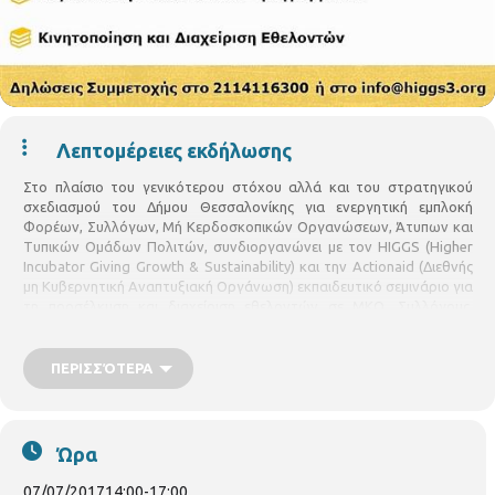
Λεπτομέρειες εκδήλωσης
Στο πλαίσιο του γενικότερου στόχου αλλά και του στρατηγικού
σχεδιασμού του Δήμου Θεσσαλονίκης για ενεργητική εμπλοκή
Φορέων, Συλλόγων, Μή Κερδοσκοπικών Οργανώσεων, Άτυπων και
Τυπικών Ομάδων Πολιτών, συνδιοργανώνει με τον
HIGGS (Higher
Incubator Giving Growth & Sustainability)
και την
Actionaid (
Διεθνής
μη Κυβερνητική Αναπτυξιακή Οργάνωση) εκπαιδευτικό σεμινάριο
για
τη προσέλκυση και διαχείριση εθελοντών σε ΜΚΟ, Συλλόγους,
Δίκτυα Εθελοντών της πόλης μας στις 7 Ιουλίου 2017
από τις 14:00
έως τις 17:00
, στην αίθουσα Νερού στο Δημαρχείο
Θεσσαλονίκης.
ΠΕΡΙΣΣΌΤΕΡΑ
Ώρα
07/07/2017
14:00
-
17:00