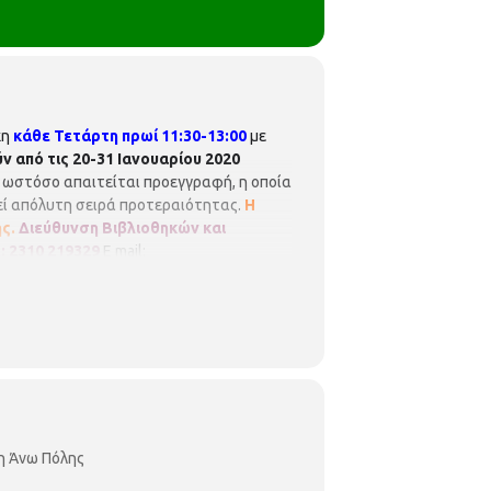
κη
κάθε
Τετάρτη πρωί 11:30-13:00
με
 από τις 20-31 Ιανουαρίου 2020
, ωστόσο απαιτείται προεγγραφή, η οποία
ηθεί απόλυτη σειρά προτεραιότητας.
Η
ς.
Διεύθυνση Βιβλιοθηκών και
: 2310 219329
E mail:
η Άνω Πόλης