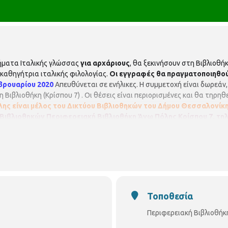
ματα Ιταλικής γλώσσας
για αρχάριους
, θα ξεκινήσουν στη Βιβλιοθή
, καθηγήτρια ιταλικής φιλολογίας.
Οι εγγραφές θα πραγματοποιηθούν
βρουαρίου 2020
Απευθύνεται σε ενήλικες. Η συμμετοχή είναι δωρεάν
 Βιβλιοθήκη (Κρίσπου 7) . Οι θέσεις είναι περιορισμένες και θα τηρ
ης είναι μέλος του Δικτύου Βιβλιοθηκών του Δήμου Θεσσαλονίκη
Βιβλιοθηκών
Περιφερειακή Βιβλιοθήκη Άνω Πόλης
Κρίσπου 7, τηλ
//www.facebook.com/vivlio.anopolis/
Τοποθεσία
Περιφερειακή Βιβλιοθήκ