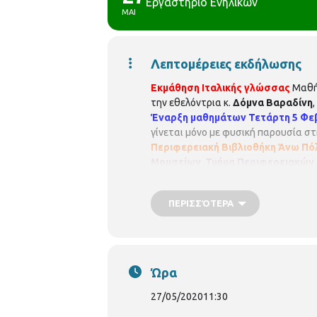
Εργαστήριο Ενηλίκων
ΜΑΙ
Λεπτομέρειες εκδήλωσης
Εκμάθηση Ιταλικής γλώσσας
Μαθή
την εθελόντρια κ.
Δόμνα Βαραδίνη
Έναρξη μαθημάτων Τετάρτη 5 Φε
γίνεται μόνο με φυσική παρουσία στη
Περιφερειακή Βιβλιοθήκη Άνω Πόλ
Μουσείων
Τμήμα Περιφερειακών 
vivlio.anopolis@thessaloniki.gr
https:
ΠΕΡΙΣΣΌΤΕΡΑ
Ώρα
27/05/2020
11:30