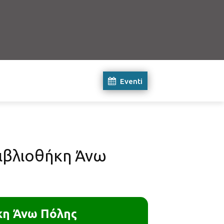
Eventi
ιβλιοθήκη Άνω
κη Άνω Πόλης