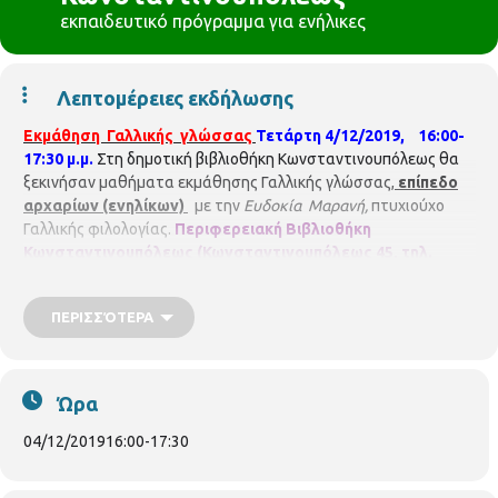
εκπαιδευτικό πρόγραμμα για ενήλικες
Λεπτομέρειες εκδήλωσης
Εκμάθηση Γαλλικής γλώσσας
Τετάρτη 4/12/2019, 16:00-
17:30 μ.μ.
Στη δημοτική βιβλιοθήκη Κωνσταντινουπόλεως θα
ξεκινήσαν μαθήματα εκμάθησης Γαλλικής γλώσσας,
επίπεδο
αρχαρίων (ενηλίκων)
με την
Ευδοκία Μαρανή,
πτυχιούχο
Γαλλικής φιλολογίας.
Περιφερειακή Βιβλιοθήκη
Κωνσταντινουπόλεως
(Κωνσταντινουπόλεως 45, τηλ.
2310315100)
ΠΕΡΙΣΣΌΤΕΡΑ
Ώρα
04/12/2019
16:00
-
17:30