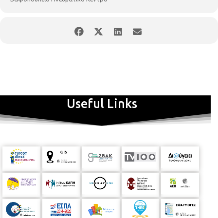
Ξανθόπουλος (κιθάρα) Γρηγόρης Λαζαρίδης (μπουζούκι)
Σαράντης Κασσάρας, φιλική συμμετοχή
Useful Links
Τη Δευτέρα 13 Μαΐου 2024, στις 20:30, συναυλία «Έργα Ελλήνων
ος
συνθετών για βιόλα και πιάνο», 10
Κύκλος: Σύγχρονοι Έλληνες
Συνθέτες στο Βαφοπούλειο Πνευματικό Κέντρο, από το Τμήμα