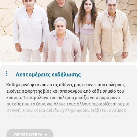
Λεπτομέρειες εκδήλωσης
Καθημερινά φτάνουν στις οθόνες μας εικόνες από πολέμους,
εικόνες αφόρητης βίας και σπαραγμού από κάθε σημείο του
κόσμου. Το παράλογο του πολέμου μοιάζει να αφορά μόνο
αυτούς που το ζουν, για όλους τους άλλους περιορίζεται σε μια
στεγνή, εικονική και ακίνδυνη πληροφορία. Θάβεται ανάμεσα
σε πλήθος ειδήσεων, αποκόβεται από το βίωμα του πένθους.
Εξοικειωνόμαστε έτσι με την εικόνα και την πληροφορία της
βίας, εκπαιδευόμαστε στον θάνατο αλλά ξεμάθαμε να
ΠΕΡΙΣΣΌΤΕΡΑ
πενθούμε. Η Εκάβη στην ομώνυμη τραγωδία του Ευριπίδη