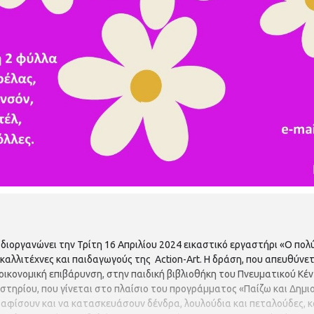
ιοργανώνει την Τρίτη 16 Απριλίου 2024 εικαστικό εργαστήρι «O πολ
 καλλιτέχνες και παιδαγωγούς της Action-Art. Η δράση, που απευθύνετα
οικονομική επιβάρυνση, στην παιδική βιβλιοθήκη του Πνευματικού Κέντ
γαστηρίου, που γίνεται στο πλαίσιο του προγράμματος «Παίζω και Δημι
ραφίσουν και να κατασκευάσουν δένδρα, λουλούδια και πεταλούδες, κ