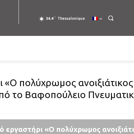
C
36.4
Thessalonique
ι «O πολύχρωμος ανοιξιάτικος
από το Βαφοπούλειο Πνευματικ
ό εργαστήρι «O πολύχρωμος ανοιξιάτι