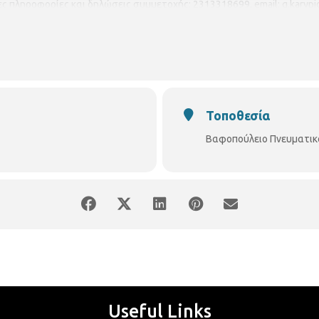
ς πληροφορίες και δηλώσεις συμμετοχής: 2313318699, email: g.karypid
ιορισμένου αριθμού θέσεων, θα τηρηθεί σειρά προτεραιότητας. Τα υλι
ρέλας, χρωματιστά χαρτόνια κανσόν, μαρκαδόροι, λαδοπαστέλ, ξυλομπ
Τοποθεσία
Βαφοπούλειο Πνευματικ
Useful Links