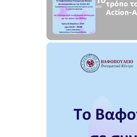
τρόπο το
ΑΠΡ
Action-A