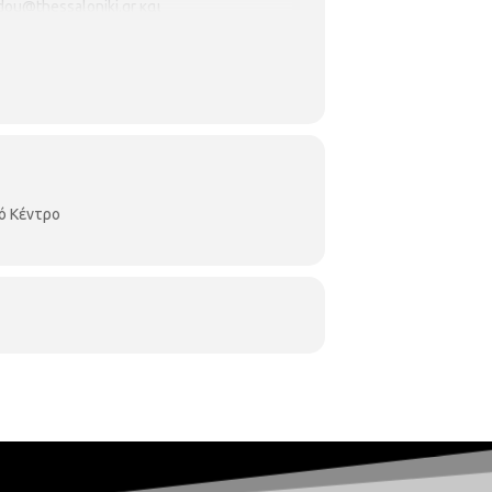
ou@thessaloniki.gr και
κά που θα χρειαστούν: 1 χαρτόνι λευκό
ογιές, ψαλίδια και κόλλες.
ό Κέντρο