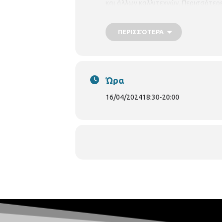
και άλλων καλλιτεχνών. Περισσότερε
v.petala@thessaloniki.gr. Λόγω περ
Α4 ή 2 φύλλα λευκά από μπλοκ ακουα
ΠΕΡΙΣΣΌΤΕΡΑ
Ώρα
16/04/2024
18:30
-
20:00