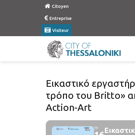
Citoyen
Entreprise
Visiteur
Εικαστικό εργαστήρ
τρόπο του Βritto» 
Action-Art
ΤΡ
Εικαστικ
16