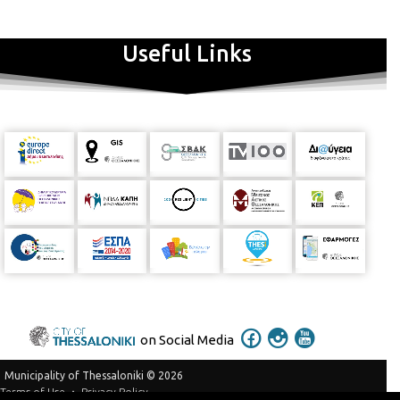
Useful Links
on Social Media
Municipality of Thessaloniki © 2026
Privacy Policy
Terms of Use