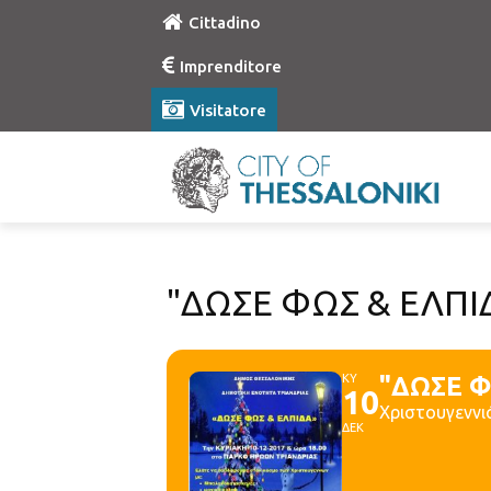
Cittadino
Imprenditore
Visitatore
"ΔΩΣΕ ΦΩΣ & ΕΛΠΙ
ΚΥ
"ΔΩΣΕ Φ
10
Χριστουγεννι
ΔΕΚ