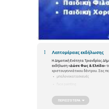
Λεπτομέρειες εκδήλωσης
Η Δημοτική Ενότητα Τριανδρίας Δήμ
εκδήλωση «
Δώσε Φως & Ελπίδα
» 
χριστουγεννιάτικου δέντρου. Σας πε
μπαλονοκατασκευές
face painting
μαγικά κόλπα
ΠΕΡΙΣΣΌΤΕΡΑ
Οι παιδικές χορωδίες των σχολείων
χριστουγεννιάτικα τραγούδια. Παράλ