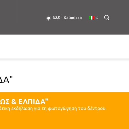
C
32.5
Salonicco
ΔΑ"
ΩΣ & ΕΛΠΙΔΑ"
άτικη εκδήλωση για τη φωταγώγηση του δέντρου.