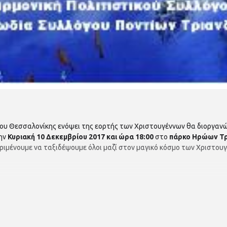
ου Θεσσαλονίκης ενόψει της εορτής των Χριστουγέννων θα διοργανώσ
την
Κυριακή 10 Δεκεμβρίου 2017 και ώρα 18:00
στο
πάρκο Ηρώων Τρ
ριμένουμε να ταξιδέψουμε όλοι μαζί στον μαγικό κόσμο των Χριστουγ
 και των συλλόγων της περιοχής θα ζεστάνουν την ατμόσφαιρα με πα
ληλα ο αγαπημένος άγιος μικρών και μεγάλων, ο Άγιος Βασίλης, μαζί