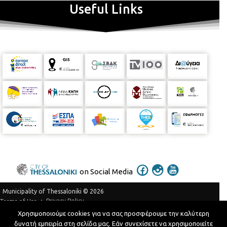
Useful Links
on Social Media
Municipality of Thessaloniki © 2026
Privacy Policy
Terms of Use
Χρησιμοποιούμε cookies για να σας προσφέρουμε την καλύτερη
Telephone Catalog
δυνατή εμπειρία στη σελίδα μας. Εάν συνεχίσετε να χρησιμοποιείτε