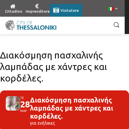
Visitatore
Cittadino
Imprenditore
Διακόσμηση πασχαλινής
λαμπάδας με χάντρες και
κορδέλες.
ΤΕ
Διακόσμηση πασχαλινής
28
λαμπάδας με χάντρες και
ΜΑΡ
κορδέλες.
για ενήλικες