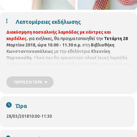
Λεπτομέρειες εκδήλωσης
Διακόσμηση πασχαλινής λαμπάδας με χάντρες και
κορδέλες.
για ενήλικες, θα πραγματοποιηθεί την
Τετάρτη 28
Μαρτίου 2018, ώρα 10.00 - 11.30 π.μ.
στη
Βιβλιοθήκη
Κωνσταντινουπόλεως
με την εθελόντρια
Κλεονίκη
Παρτινούδη.
Υλικά που θα χρειαστούν: πλακέ λευκή λαμπάδα
ή στρογγυλή μεγάλη λευκή λαμπάδα, ή λαμπάδα στο χρώμα που
θέλετε (1) κορδόνι ποντικοουρά σατέν κορδέλες στα χρώματα
και σχέδια που σας αρέσουν πούλιες, χάντρες κόλλα stick ή
ΠΕΡΙΣΣΌΤΕΡΑ
atlacol λουλούδια υφασμάτινα, κομματάκια υφάσματος κι ότι
άλλο θέλετε να προσθέσετε στη διακόσμηση της λαμπάδας
σας. Δηλώσεις συμμετοχής μέχρι 12 άτομα, στη βιβλιοθήκη
Κωνσταντινουπόλεως, μέχρι 20 άτομα,
Ώρα
(Κωνσταντινουπόλεως 45, τηλ. 2310 315100)
28/03/2018
10:00
-
11:30