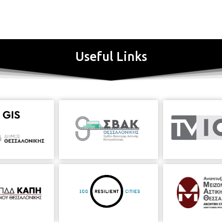
οπλαστικής
ρές )
Useful Links
πραγματοποιηθεί μέσω της ηλεκτρονικής πλατφόρμας Zoom. Για συμμε
qGqxGYZ6
ΠΛΗΡΟΦΟΡΙΕΣ
Βαφοπούλειο Πνευματικό Κέντρο
☎
τηλ.
2
Κ. Διοργάνωση: Ζωή Πρόζου Υπεύθυνη Εκπ/τικών Προγραμμάτων Β.Π.Κ. 
Β.Π.Κ. *Εικόνα αφίσας:
artist- Elio Nava