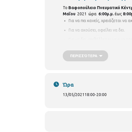
Το
Βαφοπούλειο Πνευματικό Κέν
Μαΐου
2021 ώρα
6:00μ.μ.
έως
8:00
Για να πει κανείς, χρειάζεται να α
Για να ακούσει, οφείλει να δει.
Για να δει, επιβάλλεται να εμπιστε
Ακούμε, λέμε και πλάθουμε ιστορίες.
ΠΕΡΙΣΣΌΤΕΡΑ
Πώς μαθαίνουμε να ακούμε;
Πώς χρησιμοποιούμε τη ¨νοστιμιά
Πώς μπορούμε να αφηγηθούμε μια
Ώρα
Πώς χρησιμοποιούμε το λόγο στη
13/05/2021
18:00
-
20:00
Με την Θεατροπαιδαγωγό :
Βασιλική
Να έχουμε μαζί μας :
1 φωτογραφία ή 1 εικόνα.