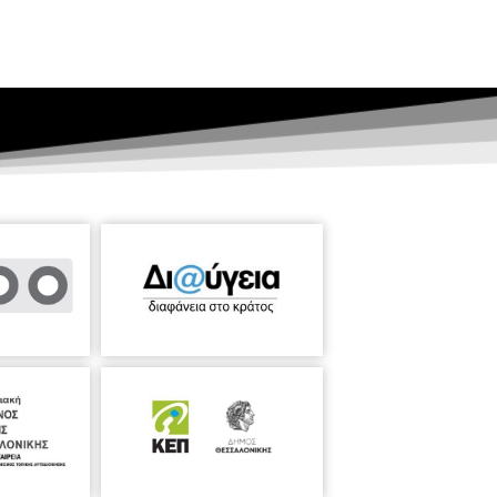
τοχή/εγγραφή συνδεθείτε στο
313 318689
Υπεύθυνη Εργαστηρίου:
Επιμέλεια/ αφίσα: Aργυρώ Κουράκη Εκπ/