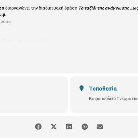
τρο
διοργανώνει την διαδικτυακή δράση
Το ταξίδι της ανάγνωσης ...ως
μ.μ.
κούσει.
υθεί και να συγκινηθεί !
 και τη θρέψη¨, του προφορικού λόγου;
 εικόνα ;
Τοποθεσία
ν καθημερινότητα ;
Βαφοπούλειο Πνευματικ
Ζάγκλη
Για παιδιά 12 χρονών και άνω