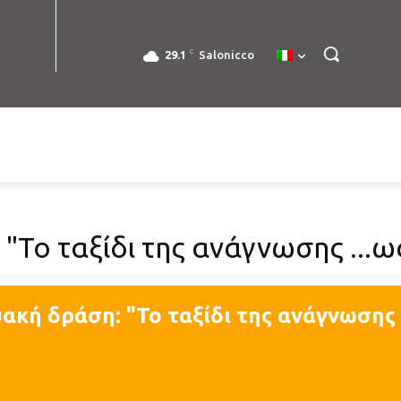
C
29.1
Salonicco
"Το ταξίδι της ανάγνωσης ...ως
ακή δράση: "Το ταξίδι της ανάγνωσης .