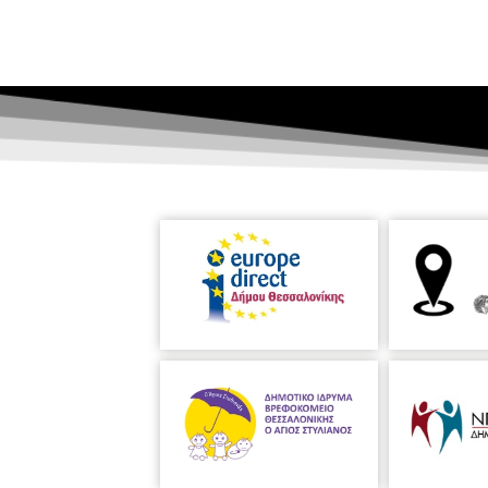
1 συνταγή μαγειρικής ή ζαχαρ
1 κείμενο πεζό ή ποίημα ( 10 σει
1 μαρκαδόρο & 1 Α4
Το εργαστήρι είναι
ΔΩΡΕΑΝ
και θα 
link:https://forms.gle/Fc5PJTKqj
Ελένη Τσιτσιμίκλη Αν. Δ/ντρια Β.Π.
τικός-Μέλος Εφορευτικής Επιτροπής 