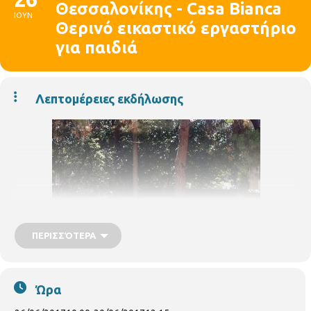
Θεσσαλονίκης - Casa Bianca
ΙΟΥΝ
Θερινό εικαστικό εργαστήριο
για παιδιά
Λεπτομέρειες εκδήλωσης
ΠΕΡΙΣΣΌΤΕΡΑ
Ώρα
Η Δημοτική Πινακοθήκη Θεσσαλονίκης κοντά στους μικρούς