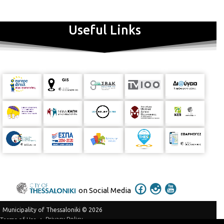
και η ανάπτυξη μιας μόνιμης συναισθηματικής σχέσης των
παιδιών με το μουσειακό χώρο, ως έναν χώρο φιλικό και
ελκυστικό. Πρόγραμμα: 10:00 πμ – 12:15 μμ Δευτέρα έως
Useful Links
Παρασκευή, εκτός Σαββάτου και Κυριακής. 1η εβδομάδα (26 –
30/6)
έχει συμπληρωθεί
2η εβδομάδα (03 – 07/7)
έχει
συμπληρωθεί
3η εβδομάδα (10 – 14/7)
έχει συμπληρωθεί
Αριθμός συμμετεχόντων ανά εργαστήριο: 12 παιδιά Θα
τηρηθεί σειρά προτεραιότητας. Δηλώσεις συμμετοχής: Για τη
δήλωση συμμετοχής υποβάλλεται συμπληρωμένη η
συνημμένη
φόρμα
στην ηλεκτρονική διεύθυνση:
pinakothiki@thessaloniki.gr
Πληροφορίες Casa Bianca, Βασ.
Όλγας 180 και Θεμ. Σοφούλη Γιώτα Πελέκα και Άλκηστη
Παναγιωτοπούλου Τηλέφωνο: 2310 427555 Δάφνη Παντελή
Τηλέφωνο: 2313 318533
on Social Media
Municipality of Thessaloniki © 2026
Privacy Policy
Terms of Use