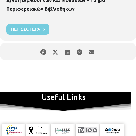
pvivlio.orestou@thessaloniki.gr
Περιφερειακών Βιβλιοθηκών
ΠΕΡΙΣΣΌΤΕΡΑ
Useful Links