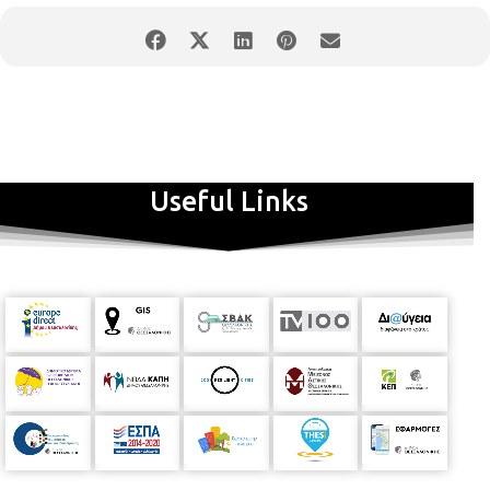
Συμμετοχή
: έως 100 άτομα
Messy Play - αισθητηριακό παιχνίδι που
λερώνει!
Το παιχνίδι εμπνέει μικρούς & μεγάλους
Useful Links
ανθρώπους να απελευθερωθούν και να
απολαύσουν τη ζωή μέσα από τις αισθήσεις
τους και προσφέρει πολύχρωμες και
«επιστημονικές» συγκινήσεις! Ηφαίστεια
που εκρήγνυνται, «slimes» και «oobleck»,
χώματα και νερά, χρώματα και πλαστελίνες,
θα συνθέσουν ένα σκηνικό πειραματισμών,
δημιουργικότητας και έκφρασης, χαράς και
ανεμελιάς, στο οποίο θα παρασυρθούν
τόσο τα παιδιά, όσο και οι ενήλικοι. Δεν έχει
σωστό ή λάθος τρόπο να παίξεις, δεν έχει