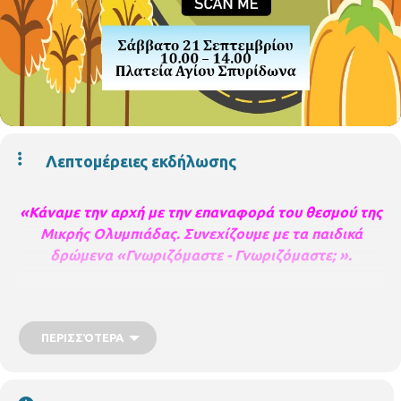
Λεπτομέρειες εκδήλωσης
«Κάναμε την αρχή με την επαναφορά του θεσμού της
Μικρής Ολυμπιάδας. Συνεχίζουμε με τα παιδικά
δρώμενα «Γνωριζόμαστε - Γνωριζόμαστε; ».
Τις δύσκολες αυτές εποχές, φέρνουμε δωρεάν για τα
παιδιά, πολύ γνωστές δημιουργικές ομάδες και
φορείς της πόλης που ασχολούνται με την
ΠΕΡΙΣΣΌΤΕΡΑ
καλλιτεχνική εκπαίδευση του παιδιού, για να
πραγματοποιήσουν πρωτότυπα εκπαιδευτικά