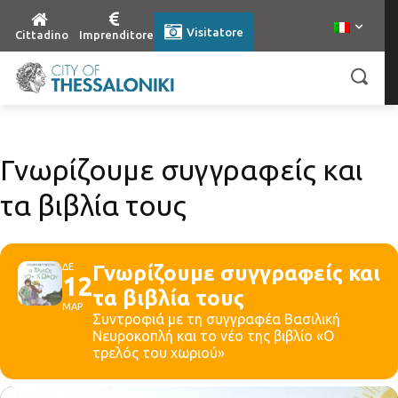
Visitatore
Cittadino
Imprenditore
Γνωρίζουμε συγγραφείς και
τα βιβλία τους
ΔΕ
Γνωρίζουμε συγγραφείς και
12
τα βιβλία τους
ΜΑΡ
Συντροφιά με τη συγγραφέα Βασιλική
Νευροκοπλή και το νέο της βιβλίο «Ο
τρελός του χωριού»