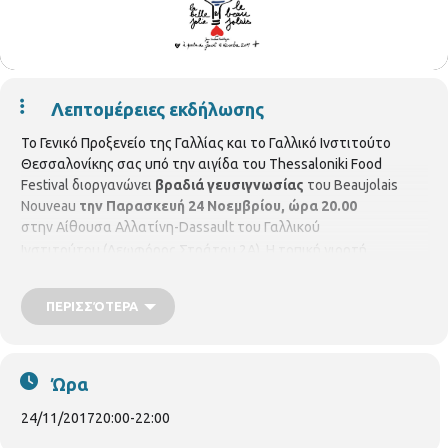
Λεπτομέρειες εκδήλωσης
Το Γενικό Προξενείο της Γαλλίας και το Γαλλικό Ινστιτούτο
Θεσσαλονίκης σας υπό την αιγίδα του Thessaloniki Food
Festival διοργανώνει
βραδιά γευσιγνωσίας
του Beaujolais
Nouveau
την Παρασκευή 24 Νοεμβρίου, ώρα 20.00
στην
Αίθουσα Αλλατίνη-Dassault του Γαλλικού
Ινστιτούτου (Λεωφόρος Στράτου 2Α).
Η τοπική γιορτή
γευσιγνωσίας εγκαινιάστηκε το 1951 στην περιοχή παραγωγής
του κρασιού και η άφιξη της νέας σοδειάς του Beaujolais
ΠΕΡΙΣΣΌΤΕΡΑ
αποτελεί πλέον μια από τις πιο γνωστές γαλλικές παραδόσεις
στον κόσμο.
Η βραδιά αποτελεί παράλληλα ευκαιρία για να
στηρίξουμε τη δράση του Γαλλικού Συλλόγου Αλληλοβοήθειας
Ώρα
(παράρτημα Θεσσαλονίκης) που βοηθά Γάλλους πολίτες που
ζουν στην Ελλάδα, απομονωμένοι, ευάλωτοι ή στερούμενοι
24/11/2017
20:00
-
22:00
βασικών αγαθών. Μπορείτε να φέρετε τρόφιμα, κατά