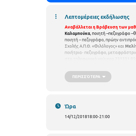
Λεπτομέρειες εκδήλωσης
Αναβάλλεται η Βράβευση των μαθ
Καλαμπούκα
, ποιητή –πεζογράφο –
ποιητή – πεζογράφο, πρώην αντιπρ
Σχολής Α.Π.Θ. «Φιλόλογος» και
Μελί
ποιήτρια- πεζογράφο, μεταφράστρια.
στο τηλεφωνικό νούμερο 231331 85
ΠΕΡΙΣΣΌΤΕΡΑ
Ώρα
14/12/2018
18:00
-
21:00