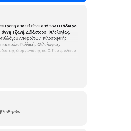
επιτροπή αποτελείται από τον
Θεόδωρο
Γιάννη Τζανή
, Διδάκτορα Φιλολογίας,
υ συλλόγου Αποφοίτων Φιλοσοφικής
πτυχιούχο Γαλλικής Φιλολογίας,
όδια της διοργάνωσης κα Χ. Κουτρολίκου
ιβλιοθηκών