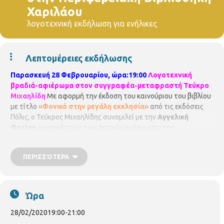
Χαριλάου
λογοτεχνική εκδήλωση για ενήλικες
Λεπτομέρειες εκδήλωσης
Παρασκευή 28 Φεβρουαρίου, ώρα:19:00
Λογοτεχνική
βραδιά-αφιέρωμα στον συγγραφέα-μεταφραστή Τεύκρο
Μιχαηλίδη
Με αφορμή την έκδοση του καινούριου του βιβλίου
με τίτλο
«Φονικό στην μεγάλη εκκλησία»
από τις εκδόσεις
Πόλις, ο Τεύκρος Μιχαηλίδης συνομιλεί με την
Αγγελική
Φατίση
συντονίστρια των Λεσχών ανάγνωσης της
Περιφερειακής Βιβλιοθήκης Χαριλάου και την
Χριστίνα
Ζουρνά
μαθηματικό.
Είσοδος ελεύθερη
Η συμμετοχή είναι
ΠΕΡΙΣΣΌΤΕΡΑ
δωρεάν, αλλά απαιτείται προεγγραφή. Οι θέσεις είναι
περιορισμένες και θα τηρηθεί απόλυτη σειρά
προτεραιότητας, ενώ θα υπάρξει λίστα αναμονής σε
περίπτωση υπεράριθμων εγγραφών.
Παρακαλούνται όλοι
Ώρα
οι συμμετέχοντες να ενημερώνουν σε περίπτωση
ακύρωσης.
Δηλώσεις συμμετοχής: Περιφερειακή
28/02/2020
19:00
-
21:00
Βιβλιοθήκη Χαριλάου (Νικάνορος 3, τηλ. 2310324666).
Η